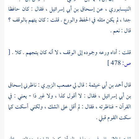
النيسابوري
، عن
إسحاق بن أبي إسرائيل
، فقال : كان حافظا
جدا ، لم يكن مثله في الحفظ والورع . قلت : كان يتهم بالوقف ؟
قال : نعم .
قلت : أداه ورعه وجموده إلى الوقف ، لا أنه كان يتجهم . كلا .
[
ص:
478 ]
قال
أحمد بن أبي خيثمة
: قال لي
مصعب الزبيري
: ناظرني
إسحاق
بن أبي إسرائيل
، فقال : لا أقول كذا ، ولا غير ذا - يعني : في
القرآن - فناظرته ، فقال : لم أقل على الشك ، ولكني أسكت كما
سكت القوم قبلي .