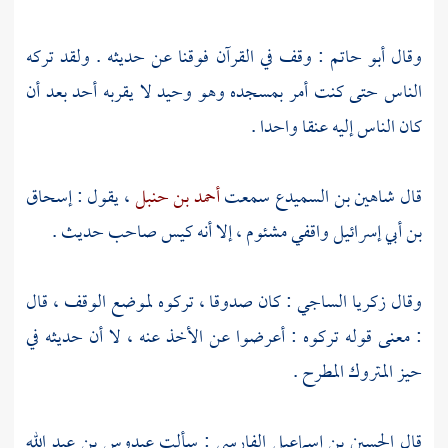
وقال
أبو حاتم
: وقف في القرآن فوقنا عن حديثه . ولقد تركه
الناس حتى كنت أمر بمسجده وهو وحيد لا يقربه أحد بعد أن
كان الناس إليه عنقا واحدا .
قال
شاهين بن السميدع
سمعت
أحمد بن حنبل
، يقول :
إسحاق
بن أبي إسرائيل
واقفي مشئوم ، إلا أنه كيس صاحب حديث .
وقال
زكريا الساجي
: كان صدوقا ، تركوه لموضع الوقف ، قال
: معنى قوله تركوه : أعرضوا عن الأخذ عنه ، لا أن حديثه في
حيز المتروك المطرح .
قال
الحسين بن إسماعيل الفارسي
: سألت
عبدوس بن عبد الله