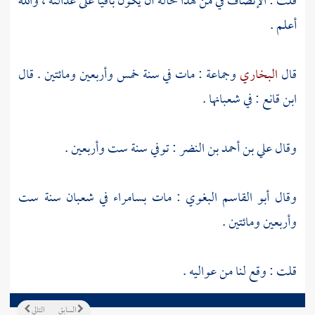
قلت : الإنصاف في من هذا حاله أن يكون باقيا على عدالته ، والله
أعلم .
قال
البخاري
وجماعة : مات في سنة خمس وأربعين ومائتين . قال
ابن قانع : في شعبانها .
وقال
علي بن أحمد بن النضر
: توفي سنة ست وأربعين .
وقال
أبو القاسم البغوي
: مات
بسامراء
في شعبان سنة ست
وأربعين ومائتين .
قلت : وقع لنا من عواليه .
السابق
التالي