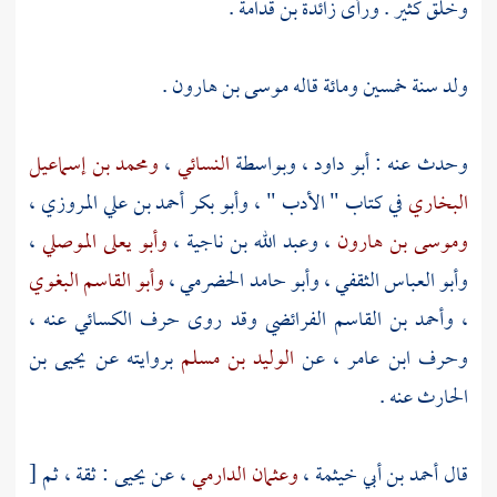
وخلق كثير . ورأى
زائدة بن قدامة
.
ولد سنة خمسين ومائة قاله
موسى بن هارون
.
وحدث عنه :
أبو داود
، وبواسطة
النسائي
،
ومحمد بن إسماعيل
البخاري
في كتاب " الأدب " ،
وأبو بكر أحمد بن علي المروزي
،
وموسى بن هارون
،
وعبد الله بن ناجية
،
وأبو يعلى الموصلي
،
وأبو العباس الثقفي
،
وأبو حامد الحضرمي
،
وأبو القاسم البغوي
،
وأحمد بن القاسم الفرائضي
وقد روى حرف
الكسائي
عنه ،
وحرف ابن عامر
، عن
الوليد بن مسلم
بروايته عن
يحيى بن
الحارث
عنه .
قال
أحمد بن أبي خيثمة
،
وعثمان الدارمي
، عن
يحيى
: ثقة ، ثم
[