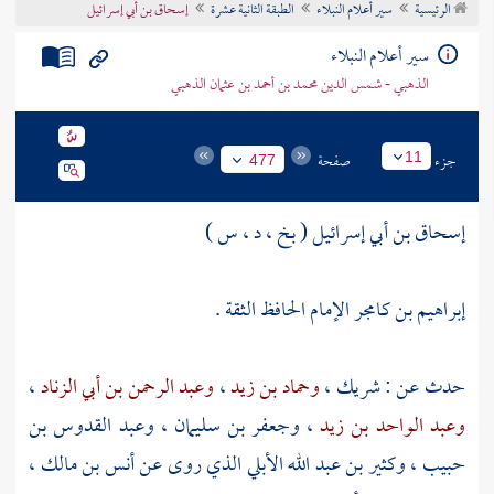
الرئيسية
سير أعلام النبلاء
الطبقة الثانية عشرة
إسحاق بن أبي إسرائيل
تراجم الأعلام
سير أعلام النبلاء
الذهبي - شمس الدين محمد بن أحمد بن عثمان الذهبي
جزء
صفحة
11
477
إسحاق بن أبي إسرائيل ( بخ ، د ، س )
إبراهيم بن كامجر الإمام الحافظ الثقة .
حدث عن :
شريك ،
وحماد بن زيد
،
وعبد الرحمن بن أبي الزناد
،
وعبد الواحد بن زيد
،
وجعفر بن سليمان
،
وعبد القدوس بن
حبيب
،
وكثير بن عبد الله الأبلي
الذي روى عن
أنس بن مالك
،