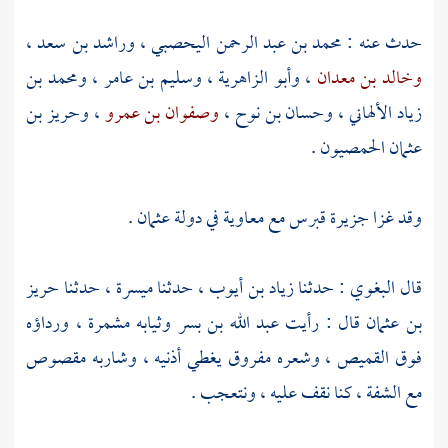
حدث عنه :
محمد بن عبد الرحمن اليحصبي
،
وراشد بن سعد
،
وخالد بن معدان
،
وأبو الزاهرية
،
وسليم بن عامر
،
ومحمد بن
زياد الألهاني
،
وحسان بن نوح
،
وصفوان بن عمرو
،
وحريز بن
عثمان الحمصيون
.
وقد غزا جزيرة
قبرس
مع
معاوية
في دولة
عثمان
.
قال
البغوي
: حدثنا
زياد بن أيوب
، حدثنا
ميسرة
، حدثنا
حريز
بن عثمان
قال : رأيت
عبد الله بن بسر
وثيابه مشمرة ، ورداؤه
فوق القميص ، وشعره مفروق يغطي أذنيه ، وشاربه مقصوص
مع الشفة ، كنا نقف عليه ، ونتعجب .