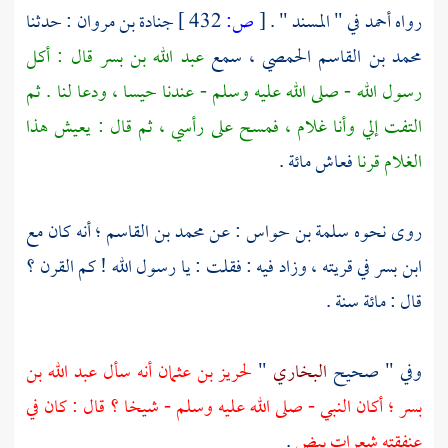
رواه
أحمد
في " المسند " .
[
ص:
432 ]
جنادة بن مروان
: حدثنا
محمد بن القاسم الحمصي
، سمع
عبد الله بن بسر
قال : أكل
رسول الله - صلى الله عليه وسلم - عندنا حيسا ، ودعا لنا . ثم
التفت إلي وأنا غلام ، فمسح على رأسي ، ثم قال : يعيش هذا
الغلام قرنا
فعاش مائة .
روى نحوه
سلمة بن حواس
: عن
محمد بن القاسم
؛ أنه كان مع
ابن بسر
في قريته ، وزاد فيه : فقلت : يا رسول الله ! كم القرن ؟
قال : مائة سنة .
وفي " صحيح
البخاري
"
لحريز بن عثمان
أنه سأل
عبد الله بن
بسر
؛ أكان النبي - صلى الله عليه وسلم - شيخا ؟ قال : كان في
عنفقته شعرات بيض
.