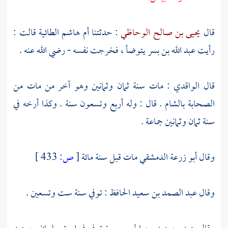
قال
يحيى بن صالح الوحاظي
: حدثتنا
أم هاشم الطائية
قالت :
رأيت
عبد الله بن بسر
يتوضأ ، فخرجت نفسه - رضي الله عنه .
قال
الواقدي
: مات سنة ثمان وثمانين وهو آخر من مات من
الصحابة
بالشام
. قال : وله أربع وتسعون سنة . وكذا أرخه في
سنة ثمان وثمانين جماعة .
وقال
أبو زرعة الدمشقي
مات قبل سنة مائة
[
ص:
433 ]
وقال
عبد الصمد بن سعيد الحافظ
: توفي سنة ست وتسعين .