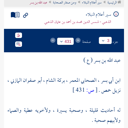
الرئيسية
سير أعلام النبلاء
ومن صغار الصحابة
عبد الله بن بسر
تراجم الأعلام
سير أعلام النبلاء
الذهبي - شمس الدين محمد بن أحمد بن عثمان الذهبي
جزء
صفحة
3
431
عبد الله بن بسر ( ع )
ابن أبي بسر ، الصحابي المعمر ، بركة
الشام
، أبو صفوان المازني ،
نزيل
حمص
.
[
ص:
431 ]
له أحاديث قليلة ، وصحبة يسيرة ، ولأخويه
عطية
والصماء
ولأبيهم صحبة .