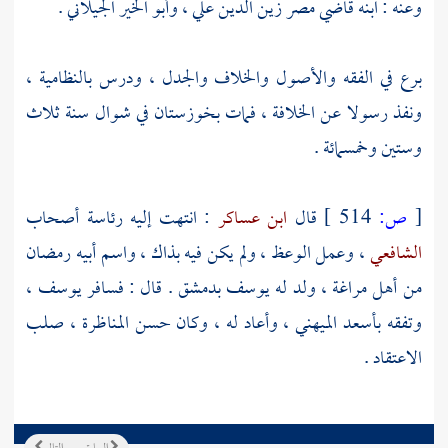
وعنه : ابنه قاضي
مصر
زين الدين علي
،
وأبو الخير الجيلاني
.
برع في الفقه والأصول والخلاف والجدل ، ودرس
بالنظامية
،
ونفذ رسولا عن الخلافة ، فمات
بخوزستان
في شوال سنة ثلاث
وستين وخمسمائة .
[
ص:
514 ]
قال
ابن عساكر
: انتهت إليه رئاسة أصحاب
الشافعي
، وعمل الوعظ ، ولم يكن فيه بذاك ، واسم أبيه رمضان
من
أهل
مراغة
، ولد له
يوسف
بدمشق
. قال : فسافر
يوسف
،
وتفقه
بأسعد الميهني
، وأعاد له ، وكان حسن المناظرة ، صلب
الاعتقاد .