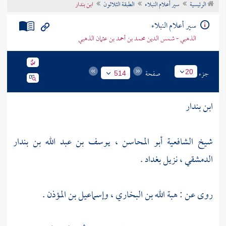
الرئيسية
سير أعلام النبلاء
الطبقة الثلاثون
ابن بندار
تراجم الأعلام
سير أعلام النبلاء
الذهبي - شمس الدين محمد بن أحمد بن عثمان الذهبي
جزء
صفحة
20
514
ابن بندار
شيخ الشافعية أبو المحاسن ، يوسف بن عبد الله بن بندار
الدمشقي ، نزيل
بغداد
.
روى عن :
هبة الله بن البخاري
،
وإسماعيل بن المؤذن
.