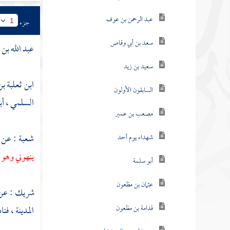
عبد الرحمن بن عوف
جزء
1
سعد بن أبي وقاص
عبد الله بن
سعيد بن زيد
ابن ثعلبة 
السابقون الأولون
السلمي ، أبو
مصعب بن عمير
شعبة
: عن
شهداء يوم أحد
ينهوني وهو ل
أبو سلمة
عثمان بن مظعون
شريك
: ع
قدامة بن مظعون
المدينة
، فنا