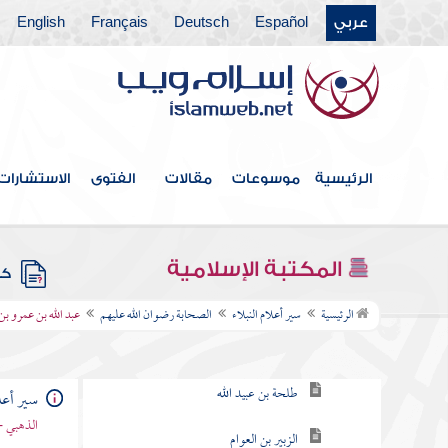
عربي
Español
Deutsch
Français
English
الرئيسية
موسوعات
مقالات
الفتوى
الاستشارات
فهرس الكتاب
المكتبة الإسلامية
كتب
الصحابة رضوان الله عليهم
الرئيسية
سير أعلام النبلاء
الصحابة رضوان الله عليهم
عبد الله بن عمرو بن
أبو عبيدة بن الجراح
طلحة بن عبيد الله
سير أعلا
الذهبي -
الزبير بن العوام