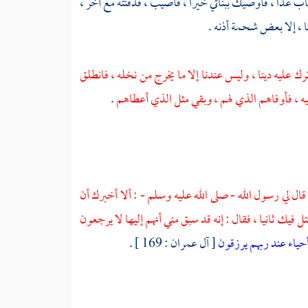
اب غدا ، فأوصيك ببناتي خيرا ، فأصيب ، فدفنته مع آخر ،
 ، إلا بعض شحمة أذنه .
ترك عليه دينا ، وليس عندنا إلا ما يخرج من نخله ، فانطلق
يه ، فأوفاهم الذي لهم ، وبقي مثل الذي أعطاهم
.
قال لي رسول الله - صلى الله عليه وسلم - : ألا أخبرك أن
ل فيك ثانيا ، فقال : إنه قد سبق مني أنهم إليها لا يرجعون
 أحياء عند ربهم يرزقون
[ آل عمران : 169 ] .