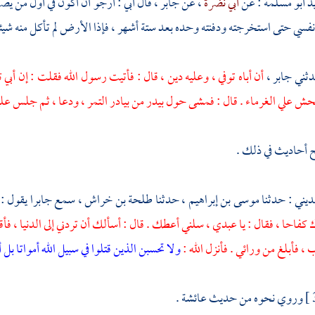
د أبو مسلمة
: عن
أبي نضرة
، عن
جابر
، قال أبي : أرجو أن أكون في أول من يص
فسي حتى استخرجته ودفنته وحده بعد ستة أشهر ، فإذا الأرض لم تأكل منه شيئا
دثني
جابر
،
أن أباه توفي ، وعليه دين ، قال : فأتيت رسول الله فقلت : إن أبي 
حش علي الغرماء . قال : فمشى حول بيدر من بيادر التمر ، ودعا ، ثم جلس عل
 أحاديث في ذلك .
مديني
: حدثنا
موسى بن إبراهيم
، حدثنا
طلحة بن خراش
، سمع
جابرا
يقول :
ك كفاحا ، فقال : يا عبدي ، سلني أعطك . قال : أسألك أن تردني إلى الدنيا ، فأقت
ب ، فأبلغ من ورائي . فأنزل الله :
ولا تحسبن الذين قتلوا في سبيل الله أمواتا بل
وروي نحوه من حديث
عائشة
.