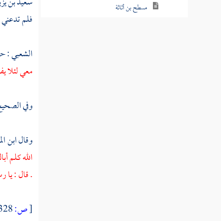
سعيد بن يزي
مسطح بن أثاثة
فلم تدعني ن
أبو عبس
الشعبي
: ح
ابن التيهان
معي لئلا يف
أبو جندل
عبد الله بن سهيل
وفي الصحيح
سهيل بن عمرو
وقال
ابن ال
البراء بن مالك
الله كلم أبا
نوفل
. قال : يا ر
الحارث بن نوفل
[
ص:
328 ]
عبد الله بن الحارث