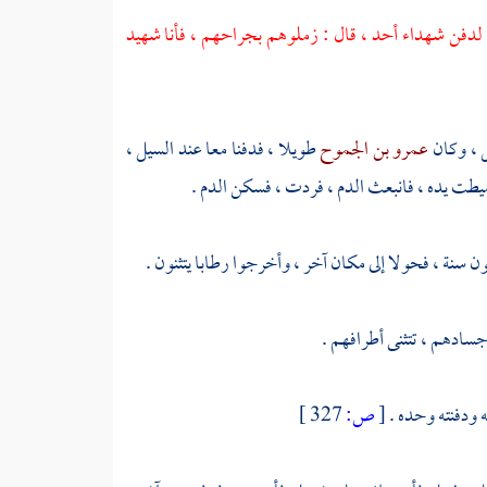
ج لدفن شهداء
أحد
، قال : زملوهم بجراحهم ، فأنا شهيد
ل ، وكان
عمرو بن الجموح
طويلا ، فدفنا معا عند السيل ،
يطت يده ، فانبعث الدم ، فردت ، فسكن الدم .
ن سنة ، فحولا إلى مكان آخر ، وأخرجوا رطابا يتثنون .
جسادهم ، تتثنى أطرافهم .
 ودفنته وحده .
[
ص:
327 ]