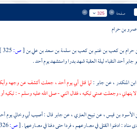
صفحة
325
 عمرو بن حرام
بن حرام بن كعب بن غنم بن كعب بن سلمة بن سعد بن علي بن
[
ص:
325 ]
 جابر أحد النقباء ليلة
العقبة
شهد
بدرا
واستشهد يوم
أحد
.
ابن المنكدر
، عن
جابر
:
لما قتل أبي يوم
أحد
، جعلت أكشف عن وجهه وأبكي 
ا ينهاني ، وجعلت عمتي تبكيه ، فقال النبي - صلى الله عليه وسلم - : تبكيه أو
ن
الأسود بن قيس
، عن
نبيح العنزي
، عن
جابر
قال : أصيب أبي وخالي يوم
أح
دى مناد : ادفنوا القتلى في مصارعهم ، فردا حتى دفنا في مصارعهما .
[
ص:
326 ]