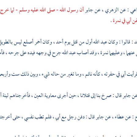
اعي
: عن
الزهري
، عن
جابر
أن رسول الله - صلى الله عليه وسلم - لما خر
ن أبي في نمرة
.
د
: قالوا : وكان
عبد الله
أول من قتل يوم
أحد
، وكان أحمر أصلع ليس بالطوي
عنهما ، وعليهما نمرة ، وقد أصاب
عبد الله
جرح في وجهه فيده على جرحه ، فأم
رأيت أبي في حفرته ، كأنه نائم ، وما تغير من حاله شيء ، وبين ذلك ست وأربعو
عن
جابر
قال : صرخ بنا إلى قتلانا ، حين أجرى
معاوية
العين ، فأخرجناهم لينة أ
ح
: عن
عطاء
، عن
جابر
قال : دفن رجل مع أبي ، فلم تطب نفسي ، حتى أخرجته