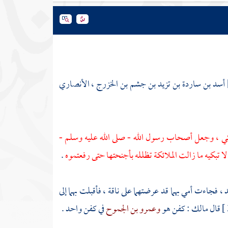
أسد بن ساردة بن تزيد بن جشم بن الخزرج ، الأنصاري
، وجعل أصحاب رسول الله - صلى الله عليه وسلم -
 لا تبكيه ما زالت الملائكة تظلله بأجنحتها حتى رفعتموه
.
د
، فجاءت أمي بهما قد عرضتهما على ناقة ، فأقبلت بهما إلى
قال
مالك
: كفن هو
وعمرو بن الجموح
في كفن واحد .