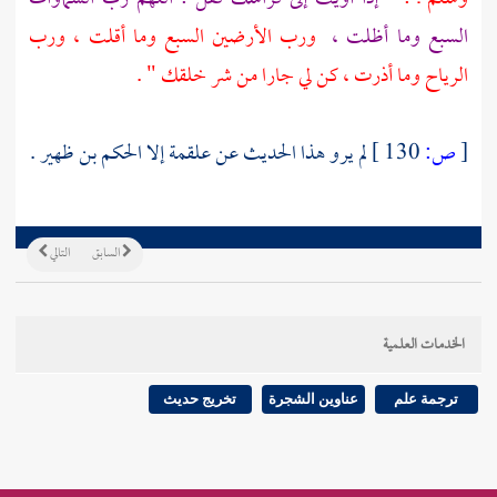
السبع وما أظلت ،
ورب الأرضين السبع وما أقلت ، ورب
الرياح وما أذرت ، كن لي جارا من شر خلقك " .
[
ص:
130 ]
لم يرو هذا الحديث عن
علقمة
إلا
الحكم بن ظهير
.
السابق
التالي
الخدمات العلمية
ترجمة علم
عناوين الشجرة
تخريج حديث