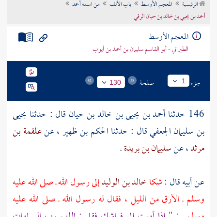
الرئيسية
المعجم الأوسط
باب الألف
من اسمه أحمد
تراجم الأعلام
أحمد بن يحيي بن خالد بن حيان الرقي
المعجم الأوسط
الطبراني - أبو القاسم سليمان بن أحمد بن أيوب
جزء
صفحة
1
130
146 حدثنا
أحمد بن يحيى بن خالد بن حيان
قال : حدثنا
يحيى
بن سليمان الجعفي
قال : حدثنا
الحكم بن ظهير
، عن
علقمة بن
مرثد
، عن
سليمان بن بريدة
.
عن أبيه قال :
شكا
خالد بن الوليد
إلى رسول الله ـ صلى الله عليه
وسلم ـ الأرق من الليل ، فقال له رسول الله ـ صلى الله عليه
وسلم ـ : "
إذا أويت إلى فراشك فقل : اللهم رب السماوات