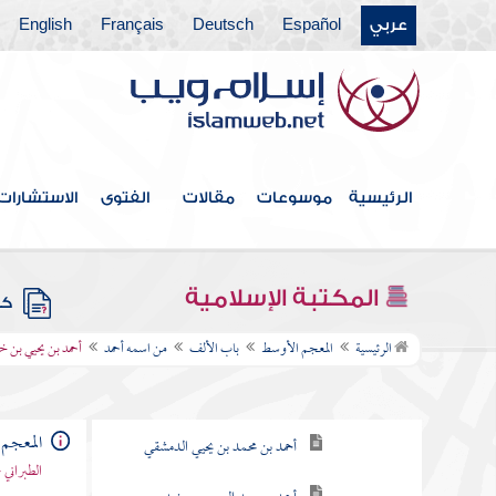
عربي
Español
Deutsch
Français
English
الرئيسية
موسوعات
مقالات
الفتوى
الاستشارات
فهرس الكتاب
المكتبة الإسلامية
كتب
باب الألف
الرئيسية
المعجم الأوسط
باب الألف
من اسمه أحمد
أحمد بن يحيي بن خ
من اسمه أحمد
أحمد بن عبد الوهاب الحوطي
المعجم
أحمد بن محمد بن يحيي الدمشقي
الطبراني 