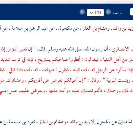
صفحة
131
يد بن واقد
،
وهشام بن الغاز
، عن
مكحول
، عن
عبد الرحمن بن سلامة
، عن
أ
ب الأنصاري
، أن رسول الله ـ صلى الله عليه وسلم ـ قال : "
إن نفس المؤمن إذا 
ير من أهل الدنيا ، فيقولون : أنظروا صاحبكم يستريح ، فإنه في كرب شديد ،
ا سألوه عن الرجل قد مات قبله ، فيقول : هيهات ، قد مات ذاك قبلي . فيقولون 
 وبئست المربية " . وقال : " إن أعمالكم تعرض على أقاربكم ، وعشائركم من 
ضلك ورحمتك ، فأتمم نعمتك عليه ، وأمته عليها . ويعرض عليهم عمل المسيء 
 الحديثين عن
مكحول
إلا
زيد بن واقد ،
وهشام بن الغاز ،
تفرد بهما
مسلمة بن ع