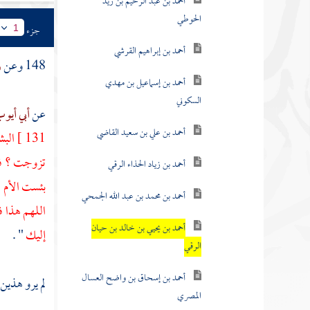
أحمد بن عبد الرحيم بن زيد
الحوطي
جزء
1
أحمد بن إبراهيم القرشي
148 وعن
ز
أحمد بن إسماعيل بن مهدي
السكوني
عن
أبي أيو
أحمد بن علي بن سعيد القاضي
131 ]
البش
تزوجت ؟ فإذ
أحمد بن زياد الحذاء الرقي
بئست الأم ،
أحمد بن محمد بن عبد الله الجمحي
اللهم هذا ف
أحمد بن يحيي بن خالد بن حيان
إليك
" .
الرقي
أحمد بن إسحاق بن واضح العسال
لم يرو هذين
المصري