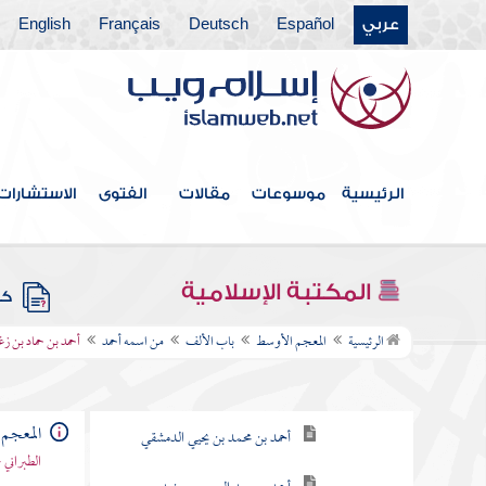
عربي
Español
Deutsch
Français
English
الرئيسية
موسوعات
مقالات
الفتوى
الاستشارات
فهرس الكتاب
المكتبة الإسلامية
كتب
باب الألف
الرئيسية
المعجم الأوسط
باب الألف
من اسمه أحمد
أحمد بن حماد بن زغ
من اسمه أحمد
أحمد بن عبد الوهاب الحوطي
المعجم
أحمد بن محمد بن يحيي الدمشقي
الطبراني 