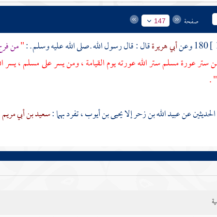
صفحة
147
180 وعن
أبي هريرة
قال : قال رسول الله ـ صلى الله عليه وسلم ـ :
"
من فرج
من ستر عورة مسلم ستر الله عورته يوم القيامة ، ومن يسر على مسلم ، يسر الله 
 .
 الحديثين عن
عبيد الله بن زحر
إلا
يحيى بن أيوب ،
تفرد بهما :
سعيد بن أبي مريم
.
ية