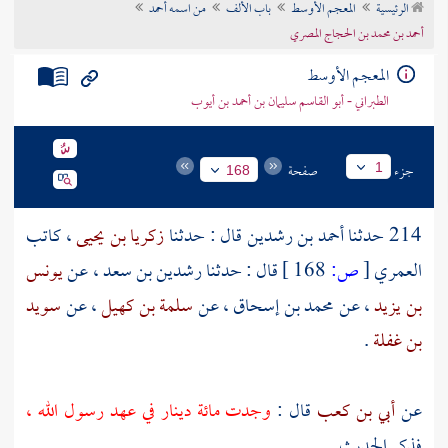
الرئيسية
المعجم الأوسط
باب الألف
من اسمه أحمد
تراجم الأعلام
أحمد بن محمد بن الحجاج المصري
المعجم الأوسط
الطبراني - أبو القاسم سليمان بن أحمد بن أيوب
جزء
صفحة
1
168
214 حدثنا
أحمد بن رشدين
قال : حدثنا
زكريا بن يحيى
، كاتب
العمري
[
ص:
168 ]
قال : حدثنا
رشدين بن سعد
، عن
يونس
بن يزيد
، عن
محمد بن إسحاق
، عن
سلمة بن كهيل
، عن
سويد
بن غفلة
.
عن
أبي بن كعب
قال :
وجدت مائة دينار في عهد رسول الله ،
فذكر الحديث .