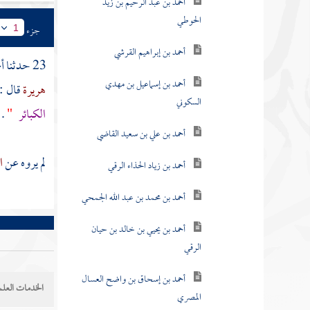
أحمد بن عبد الرحيم بن زيد
الحوطي
جزء
1
أحمد بن إبراهيم القرشي
23 حدثنا
أ
أحمد بن إسماعيل بن مهدي
هريرة
قال :
السكوني
الكبائر
"
.
أحمد بن علي بن سعيد القاضي
لم يروه عن
ا
أحمد بن زياد الحذاء الرقي
أحمد بن محمد بن عبد الله الجمحي
أحمد بن يحيي بن خالد بن حيان
الرقي
أحمد بن إسحاق بن واضح العسال
الخدمات العلم
المصري