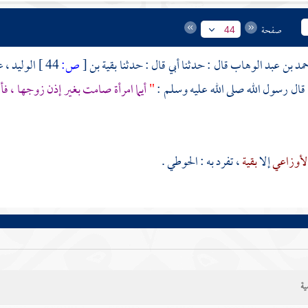
صفحة
44
حمد بن عبد الوهاب
قال : حدثنا أبي قال : حدثنا
بقية بن
[
ص:
44 ]
الوليد
، 
 قال رسول الله صلى الله عليه وسلم :
"
أيما امرأة صامت بغير إذن زوجها ، فأ
لأوزاعي
إلا
بقية
، تفرد به :
الحوطي
.
ية