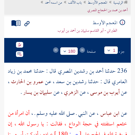
الرئيسية
المعجم الأوسط
باب الألف
من اسمه أحمد
تراجم الأعلام
أحمد بن محمد بن الحجاج المصري
المعجم الأوسط
الطبراني - أبو القاسم سليمان بن أحمد بن أيوب
جزء
صفحة
1
180
236 حدثنا
أحمد بن رشدين المصري
قال : حدثنا
محمد بن زياد
العامري
قال : حدثنا
رشدين بن سعد
، عن
عمرو بن الحارث
،
عن
أيوب بن موسى
، عن
الزهري
، عن
سليمان بن يسار
.
عن
ابن عباس
، عن النبي ـ صلى الله عليه وسلم ـ ،
أن امرأة من
خثعم استفتته في حجة الوداع ، فقالت : يا رسول الله ، إن
فريضة الله في الحج على
[
ص:
180 ]
عباده ، أدركت أبي مسنا