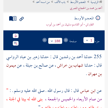
الرئيسية
المعجم الأوسط
باب الألف
من اسمه أحمد
تراجم الأعلام
أحمد بن محمد بن الحجاج المصري
المعجم الأوسط
الطبراني - أبو القاسم سليمان بن أحمد بن أيوب
جزء
صفحة
1
188
255 حدثنا
أحمد بن رشدين
قال : حدثنا
زهير بن عباد الرواسي
قال : حدثنا
شهاب بن خراش
، عن
صالح بن جبلة
، عن
ميمون
بن مهران
.
عن
ابن عباس
قال : قال رسول الله ـ صلى الله عليه وسلم ـ :
"
من صام الأربعاء والخميس والجمعة ،
بنى الله له بيتا في الجنة ،
يرى ظاهره من باطنه ، وباطنه من ظاهره
" .