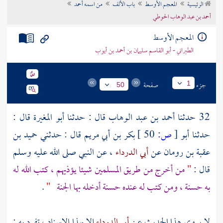
الرئيسية
المعجم الأوسط
باب الألف
من اسمه أحمد
تراجم الأعلام
أحمد بن عبد الوهاب الحوطي
المعجم الأوسط
الطبراني - أبو القاسم سليمان بن أحمد بن أيوب
جزء
صفحة
1
50
32 حدثنا
أحمد بن عبد الوهاب
قال : حدثنا
أبو المغيرة
قال :
حدثنا
أبو
[
ص:
50 ]
بكر بن أبي مريم
قال : حدثني
حميد بن
عقبة بن رومان
عن
أبي الدرداء
، عن النبي صلى الله عليه وسلم
قال :
"
من أخرج من طريق المسلمين شيئا يؤذيهم ، كتب الله له
به حسنة ، ومن كتب له عنده حسنة أدخله بها الجنة
"
.
لا يروى هذا الحديث عن
أبي الدرداء
إلا بهذا الإسناد ، تفرد به :