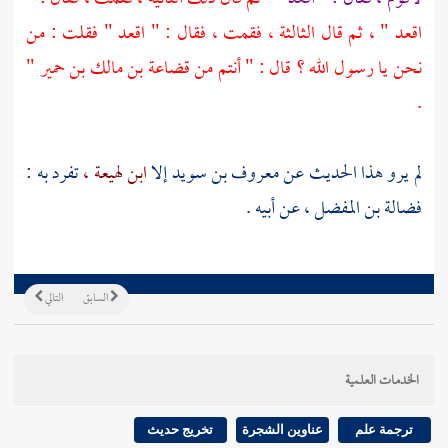
اقعد " ، ثم قال الثالثة ، فقمت ، فقال : " اقعد " فقلت : من
نحن يا رسول الله ؟ قال : " أنتم من
قضاعة بن مالك بن حمير
"
.
لم يرو هذا الحديث عن
معروف بن سويد
إلا
ابن لهيعة ،
تفرد به :
فضالة بن المفضل ،
عن أبيه .
السابق
التالي
الخدمات العلمية
ترجمة علم
عناوين الشجرة
تخريج حديث