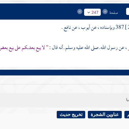
صفحة
247
387 وبإسناده ، عن
أيوب
، عن
نافع
.
، عن رسول الله ـ صلى الله عليه وسلم ـ أنه قال :
"
لا يبع بعضكم على بيع بع
ية
عناوين الشجرة
تخريج حديث