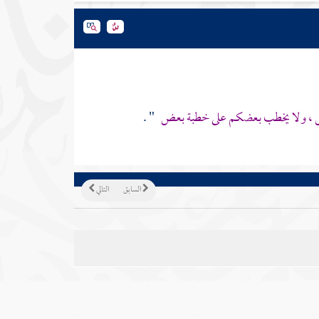
ض ، ولا يخطب بعضكم على خطبة بعض
" .
السابق
التالي