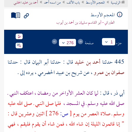
الرئيسية
المعجم الأوسط
باب الألف
من اسمه أحمد
أحمد بن خليد الحلبي
تراجم الأعلام
المعجم الأوسط
الطبراني - أبو القاسم سليمان بن أحمد بن أيوب
جزء
صفحة
1
276
445 حدثنا
أحمد بن خليد
قال : حدثنا
أبو اليمان
قال : حدثنا
صفوان بن عمرو
، عن
شريح بن عبيد الحضرمي ،
يرده إلى .
أبي ذر
، قال :
لما كان العشر الأواخر من رمضان ، اعتكف النبي ـ
صلى الله عليه وسلم ـ في المسجد ،
فلما صلى النبي ـ صلى الله عليه
وسلم ـ صلاة العصر من يوم
[
ص:
276 ]
اثنين وعشرين قال :
" إنا قائمون الليلة إن شاء الله ، فمن شاء أن يقوم فليقم ، فهي