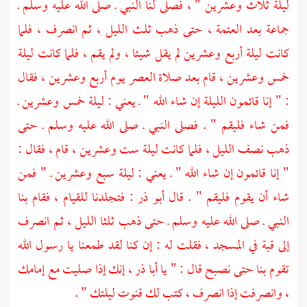
ليلة ثلاث وعشرين " ، فصلى لنا النبي ـ صلى الله عليه وسلم ـ
جماعة بعد العتمة ، حتى ذهب ثلث الليل ، ثم انصرف ، فلما
كانت ليلة أربع وعشرين لم يقل شيئا ، ولم يقم ، فلما كانت ليلة
خمس وعشرين ، قام بعد صلاة العصر يوم أربع وعشرين ، فقال
: " إنا قائمون الليلة إن شاء الله " ـ يعني : ليلة خمس وعشرين ـ
فمن شاء فليقم " . فصلى النبي ـ صلى الله عليه وسلم ـ حتى
ذهب نصف الليل ، فلما كانت ليلة ست وعشرين ، قام ، فقال :
" إنا قائمون إن شاء الله " ـ يعني : ليلة سبع وعشرين ـ " فمن
شاء أن يقوم فليقم " . قال
أبو ذر
: فتجلدنا للقيام ، فقام بنا
النبي ـ صلى الله عليه وسلم ـ حتى ذهب ثلثا الليل ، ثم انصرف
إلى قبة في المسجد ، فقلت له : إن كنا لقد طمعنا يا رسول الله
تقوم بنا حتى نصبح قال : " يا أبا ذر ، إنك إذا صليت مع إمامك
، وانصرفت إذا انصرف ، كتب لك قنوت ليلتك " .