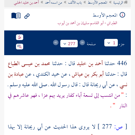
الرئيسية
المعجم الأوسط
باب الألف
من اسمه أحمد
أحمد بن خليد الحلبي
تراجم الأعلام
المعجم الأوسط
الطبراني - أبو القاسم سليمان بن أحمد بن أيوب
جزء
صفحة
1
277
446 حدثنا
أحمد بن خليد
قال : حدثنا
محمد بن عيسى الطباع
قال : حدثنا
أبو بكر بن عياش
، عن
حميد الكندي
، عن
عبادة بن
نسي
، عن
أبي ريحانة
قال : قال رسول الله ـ صلى الله عليه وسلم ـ
:
"
من انتسب إلى تسعة آباء كفار يريد بهم عزا ، فهو عاشرهم في
النار
" .
[
ص:
277 ]
لا يروى هذا الحديث عن
أبي ريحانة
إلا بهذا