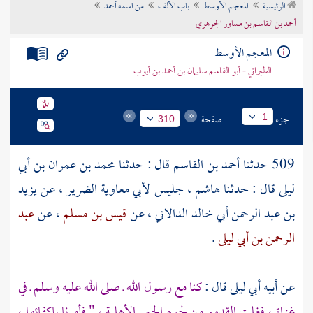
الرئيسية
المعجم الأوسط
باب الألف
من اسمه أحمد
تراجم الأعلام
أحمد بن القاسم بن مساور الجوهري
المعجم الأوسط
الطبراني - أبو القاسم سليمان بن أحمد بن أيوب
جزء
صفحة
1
310
509 حدثنا
أحمد بن القاسم
قال : حدثنا
محمد بن عمران بن أبي
ليلى
قال : حدثنا
هاشم ، جليس لأبي معاوية الضرير ،
عن
يزيد
بن عبد الرحمن أبي خالد الدالاني
، عن
قيس بن مسلم
، عن
عبد
الرحمن بن أبي ليلى
.
عن أبيه
أبي ليلى
قال :
كنا مع رسول الله ـ صلى الله عليه وسلم ـ في
غزاة ، فغلت القدور من لحوم الحمر الأهلية ، " فأمرنا بإكفائها ،