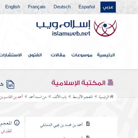
عربي
Español
Deutsch
Français
English
الرئيسية
موسوعات
مقالات
الفتوى
الاستشارات
فهرس الكتاب
المكتبة الإسلامية
كتب
باب الألف
الرئيسية
المعجم الأوسط
باب الألف
من اسمه أحمد
أحمد بن القاسم ب
من اسمه أحمد
أحمد بن عبد الوهاب الحوطي
المعجم
أحمد بن محمد بن يحيي الدمشقي
الطبراني 