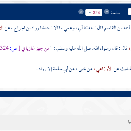
صفحة
324
أحمد بن القاسم
قال : حدثنا أبي ، وعمي ، قالا : حدثنا
رواد بن الجراح
، عن
ال
ة
قال : قال رسول الله ـ صلى الله عليه وسلم ـ : "
من جهز غازيا في
[
ص:
324 ]
الحديث عن
الأوزاعي ،
عن
يحيى ،
عن
أبي سلمة
إلا
رواد
.
ية