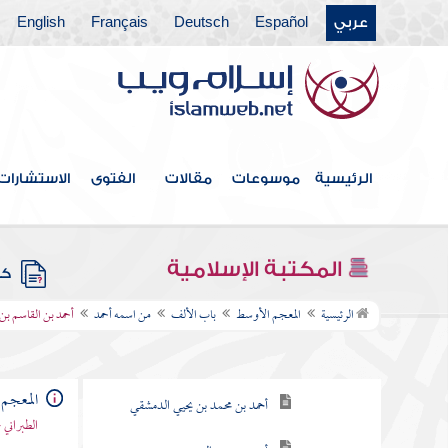
عربي
Español
Deutsch
Français
English
الرئيسية
موسوعات
مقالات
الفتوى
الاستشارات
فهرس الكتاب
المكتبة الإسلامية
كتب
باب الألف
الرئيسية
المعجم الأوسط
باب الألف
من اسمه أحمد
أحمد بن القاسم ب
من اسمه أحمد
أحمد بن عبد الوهاب الحوطي
المعجم
أحمد بن محمد بن يحيي الدمشقي
الطبراني 