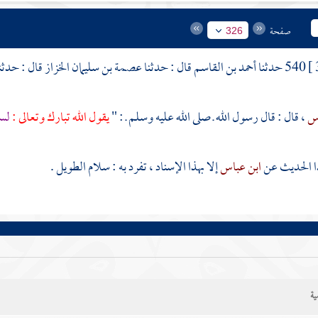
صفحة
326
540 حدثنا
أحمد بن القاسم
قال : حدثنا
عصمة بن سليمان الخزاز
قال : حدثن
اس
، قال : قال رسول الله ـ صلى الله عليه وسلم ـ : "
يقول الله تبارك وتعالى :
لست
ا الحديث عن
ابن عباس
إلا بهذا الإسناد ، تفرد به :
سلام الطويل
.
ية