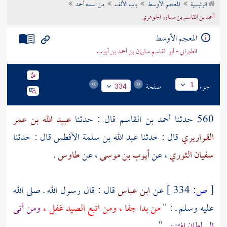
الرئيسية
المعجم الأوسط
باب الألف
من اسمه أحمد
تراجم الأعلام
أحمد بن القاسم بن مساور الجوهري
المعجم الأوسط
الطبراني - أبو القاسم سليمان بن أحمد بن أيوب
جزء
صفحة
1
334
560 حدثنا
أحمد بن القاسم
قال : حدثنا
عبيد الله بن عمر
القواريري
قال : حدثنا
عبد الله بن سلمة الأفطس
قال : حدثنا
سفيان الثوري
، عن
أيوب بن موسى
، عن
طاوس
.
[
ص:
334 ]
عن
ابن عباس
قال : قال رسول الله ـ صلى الله
عليه وسلم ـ : "
من بدا جفا ، ومن اتبع الصيد غفل ،
ومن أتى
السلطان افتتن
" .