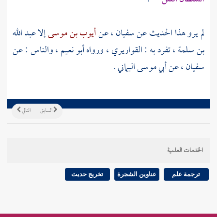
لم يرو هذا الحديث عن
سفيان ،
عن
أيوب بن موسى
إلا
عبد الله
بن سلمة ،
تفرد به :
القواريري
، ورواه
أبو نعيم ،
والناس : عن
سفيان ،
عن
أبي موسى اليماني
.
السابق
التالي
الخدمات العلمية
ترجمة علم
عناوين الشجرة
تخريج حديث