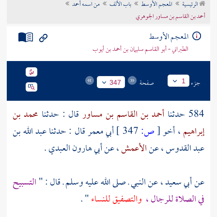
الرئيسية
المعجم الأوسط
باب الألف
من اسمه أحمد
تراجم الأعلام
أحمد بن القاسم بن مساور الجوهري
المعجم الأوسط
الطبراني - أبو القاسم سليمان بن أحمد بن أيوب
جزء
صفحة
1
347
584 حدثنا
أحمد بن القاسم بن مساور
قال : حدثنا
محمد بن
إبراهيم
، أخو
[
ص:
347 ]
أبي معمر
قال : حدثنا
عبد الله بن
عبد القدوس
، عن
الأعمش
، عن
أبي هارون العبدي
.
عن
أبي سعيد
، عن النبي ـ صلى الله عليه وسلم ـ قال : "
التسبيح
في الصلاة للرجال ،
والتصفيق للنساء
" .