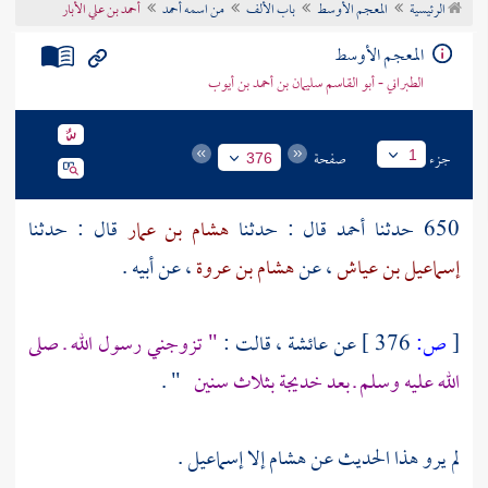
الرئيسية
المعجم الأوسط
باب الألف
من اسمه أحمد
أحمد بن علي الأبار
تراجم الأعلام
المعجم الأوسط
الطبراني - أبو القاسم سليمان بن أحمد بن أيوب
جزء
صفحة
1
376
650 حدثنا
أحمد
قال : حدثنا
هشام بن عمار
قال : حدثنا
إسماعيل بن عياش
، عن
هشام بن عروة
، عن أبيه .
[
ص:
376 ]
عن
عائشة
، قالت :
" تزوجني رسول الله ـ صلى
الله عليه وسلم ـ بعد خديجة بثلاث سنين
" .
لم يرو هذا الحديث عن
هشام
إلا
إسماعيل
.