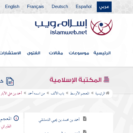
عربي
Español
Deutsch
Français
English
الرئيسية
موسوعات
مقالات
الفتوى
الاستشارات
فهرس الكتاب
المكتبة الإسلامية
كتب
باب الألف
الرئيسية
المعجم الأوسط
باب الألف
من اسمه أحمد
أحمد بن علي الأبار
من اسمه أحمد
أحمد بن عبد الوهاب الحوطي
المعجم
أحمد بن محمد بن يحيي الدمشقي
الطبراني 