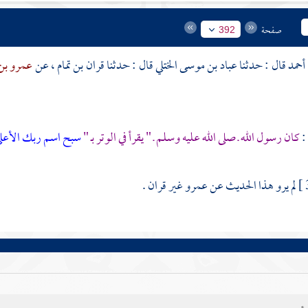
صفحة
392
أحمد
قال : حدثنا
عباد بن موسى الختلي
قال : حدثنا
قران بن تمام
، عن
عمرو بن
:
كان رسول الله ـ صلى الله عليه وسلم ـ " يقرأ في الوتر بـ "
سبح اسم ربك الأعل
لم يرو هذا الحديث عن
عمرو
غير
قران
.