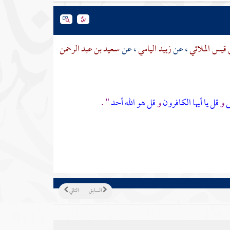
 قيس الملائي
، عن
زبيد اليامي
، عن
سعيد بن عبد الرحمن
ى
و
قل يا أيها الكافرون
و
قل هو الله أحد
" .
السابق
التالي