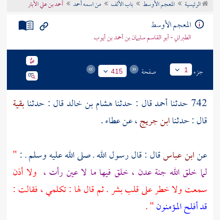
الرئيسية
المعجم الأوسط
باب الألف
من اسمه أحمد
أحمد بن علي الأبار
تراجم الأعلام
المعجم الأوسط
الطبراني - أبو القاسم سليمان بن أحمد بن أيوب
جزء
صفحة
1
415
742 حدثنا
أحمد
قال : حدثنا
هشام بن خالد
قال : حدثنا
بقية
قال : حدثنا
ابن جريج
، عن
عطاء .
عن
ابن عباس
قال : قال رسول الله ـ صلى الله عليه وسلم ـ :
"
لما خلق الله جنة عدن ، خلق فيها ما لا عين رأت ،
ولا أذن
سمعت ولا خطر على قلب بشر . ثم قال لها : تكلمي ، فقالت :
قد أفلح المؤمنون
" .