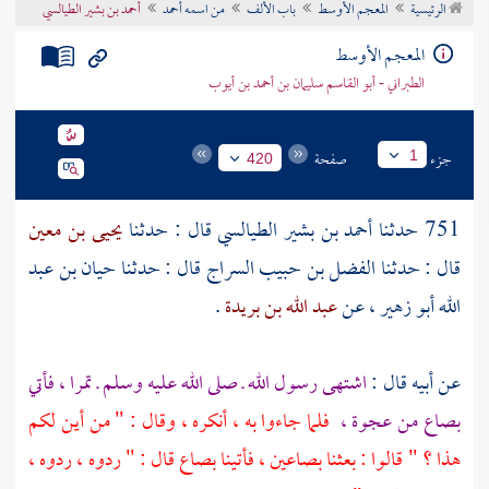
الرئيسية
المعجم الأوسط
باب الألف
من اسمه أحمد
أحمد بن بشير الطيالسي
تراجم الأعلام
المعجم الأوسط
الطبراني - أبو القاسم سليمان بن أحمد بن أيوب
جزء
صفحة
1
420
751 حدثنا
أحمد بن بشير الطيالسي
قال : حدثنا
يحيى بن معين
قال : حدثنا
الفضل بن حبيب السراج
قال : حدثنا
حيان بن عبد
الله أبو زهير
، عن
عبد الله بن بريدة
.
عن أبيه قال :
اشتهى رسول الله ـ صلى الله عليه وسلم ـ تمرا ، فأتي
بصاع من عجوة ،
فلما جاءوا به ، أنكره ، وقال : " من أين لكم
هذا ؟ " قالوا : بعثنا بصاعين ، فأتينا بصاع قال : " ردوه ، ردوه ،