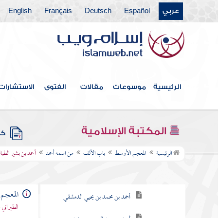
عربي
Español
Deutsch
Français
English
الرئيسية
موسوعات
مقالات
الفتوى
الاستشارات
فهرس الكتاب
المكتبة الإسلامية
كتب
باب الألف
الرئيسية
المعجم الأوسط
باب الألف
من اسمه أحمد
أحمد بن بشير الطيا
من اسمه أحمد
أحمد بن عبد الوهاب الحوطي
المعجم
أحمد بن محمد بن يحيي الدمشقي
الطبراني 