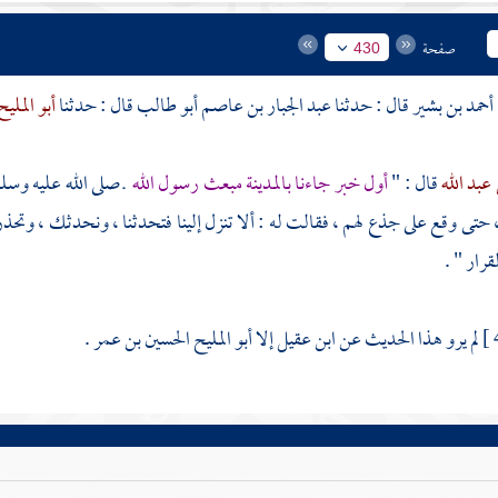
صفحة
430
أحمد بن بشير
قال : حدثنا
عبد الجبار بن عاصم أبو طالب
قال : حدثنا
أبو الملي
عبد الله
قال : "
أول خبر جاءنا
بالمدينة
مبعث رسول الله
ـ صلى الله عليه وسلم
حتى وقع على جذع لهم ، فقالت له : ألا تنزل إلينا فتحدثنا ، ونحدثك ، وتحذر
قرار " .
لم يرو هذا الحديث عن
ابن عقيل
إلا
أبو المليح الحسين بن عمر
.