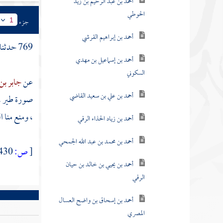
أحمد بن عبد الرحيم بن زيد
الحوطي
جزء
1
أحمد بن إبراهيم القرشي
769 حدثنا
أحمد بن إسماعيل بن مهدي
السكوني
عن
جابر بن 
أحمد بن علي بن سعيد القاضي
صورة طير ، 
، ومنع منا ال
أحمد بن زياد الحذاء الرقي
أحمد بن محمد بن عبد الله الجمحي
[
ص:
430 ]
أحمد بن يحيي بن خالد بن حيان
الرقي
أحمد بن إسحاق بن واضح العسال
المصري