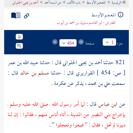
الرئيسية
المعجم الأوسط
باب الألف
من اسمه أحمد
أحمد بن يحيي الحلواني
تراجم الأعلام
المعجم الأوسط
الطبراني - أبو القاسم سليمان بن أحمد بن أيوب
جزء
صفحة
1
454
821 حدثنا
أحمد بن يحيى الحلواني
قال : حدثنا
عبيد الله بن عمر
[
ص:
454 ]
القواريري
قال : حدثنا
مسلم بن خالد
قال :
سمعت
علي بن محمد
، يذكر عن
عكرمة
.
عن
ابن عباس
قال :
لما أمر رسول الله ـ صلى الله عليه وسلم ـ
بإخراج
بني النضير
من
المدينة ،
أتاه أناس منهم ، فقالوا : إن لنا
ديونا لم تحل ، فقال : " ضعوا وتعجلوا
" .