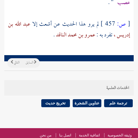
عصب
" .
[
ص:
457 ]
لم يرو هذا الحديث عن
أشعث
إلا
عبد الله بن
إدريس ،
تفرد به :
عمرو بن محمد الناقد
.
السابق
التالي
الخدمات العلمية
ترجمة علم
عناوين الشجرة
تخريج حديث
وثيقة الخصوصية
اتفاقية الخدمة
اتصل بنا
من نحن