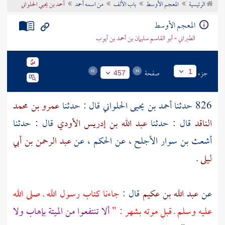
الرئيسية
المعجم الأوسط
باب الألف
من اسمه أحمد
أحمد بن يحيي الحلواني
تراجم الأعلام
المعجم الأوسط
الطبراني - أبو القاسم سليمان بن أحمد بن أيوب
جزء
صفحة
1
457
826 حدثنا
أحمد بن يحيى الحلواني
قال : حدثنا
عمرو بن محمد
الناقد
قال : حدثنا
عبد الله بن إدريس الأودي
قال : حدثنا
أشعث بن سوار الأجلح
، عن
الحكم
، عن
عبد الرحمن بن أبي
ليلى
.
عن
عبد الله بن عكيم
قال :
جاءنا كتاب رسول الله ـ صلى الله
عليه وسلم ـ قبل موته بشهر : "
ألا تنتفعوا من الميتة بإهاب ولا