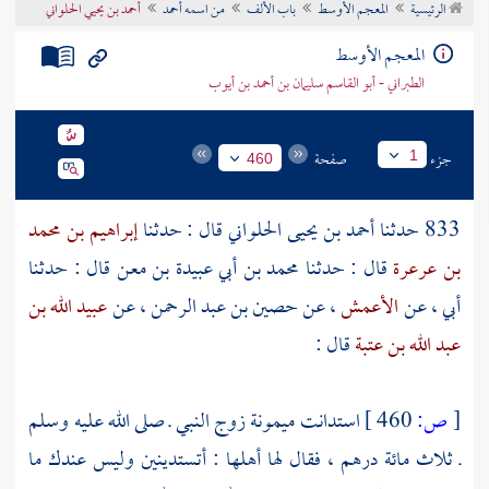
الرئيسية
المعجم الأوسط
باب الألف
من اسمه أحمد
أحمد بن يحيي الحلواني
تراجم الأعلام
المعجم الأوسط
الطبراني - أبو القاسم سليمان بن أحمد بن أيوب
جزء
صفحة
1
460
833 حدثنا
أحمد بن يحيى الحلواني
قال : حدثنا
إبراهيم بن محمد
بن عرعرة
قال : حدثنا
محمد بن أبي عبيدة بن معن
قال : حدثنا
أبي ، عن
الأعمش
، عن
حصين بن عبد الرحمن
، عن
عبيد الله بن
عبد الله بن عتبة
قال :
[
ص:
460 ]
استدانت
ميمونة
زوج النبي ـ صلى الله عليه وسلم
ـ ثلاث مائة درهم ، فقال لها أهلها : أتستدينين وليس عندك ما