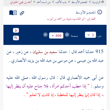
الرئيسية
المعجم الأوسط
باب الألف
من اسمه أحمد
أحمد بن يحيي الحلواني
تراجم الأعلام
المعجم الأوسط
الطبراني - أبو القاسم سليمان بن أحمد بن أيوب
جزء
صفحة
1
499
915 حدثنا
أحمد
قال : حدثنا
سعيد بن سليمان
، عن
زهير
، عن
عبد الله بن عيسى
، عن
موسى بن عبد الله بن يزيد الأنصاري
.
عن
أبى حميد الأنصاري
قال : قال رسول الله ـ صلى الله عليه
وسلم ـ :
"
إذا خطب أحدكم امرأة ، فلا جناح عليه أن ينظر إليها
،
إذا كان إنما ينظر إليها للخطبة ، إذ كانت لا تعلم " .