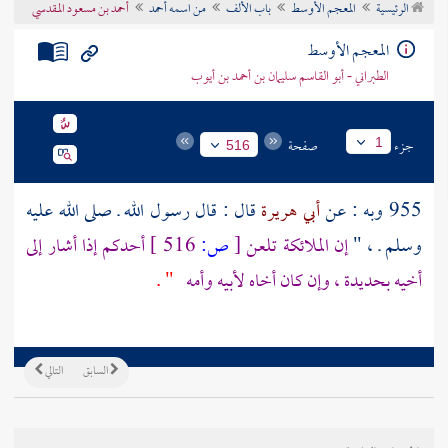
الرئيسية
المعجم الأوسط
باب الألف
من اسمه أحمد
أحمد بن مسعود المقدسي
تراجم الأعلام
المعجم الأوسط
الطبراني - أبو القاسم سليمان بن أحمد بن أيوب
جزء
صفحة
1
516
955 وبه : عن
أبي هريرة
قال : قال رسول الله ـ صلى الله عليه
وسلم ـ ، "
إن الملائكة تلعن
[
ص:
516 ]
أحدكم إذا أشار إلى
أخيه بحديدة ، وإن كان أخاه لأبيه وأمه
" .
السابق
التالي