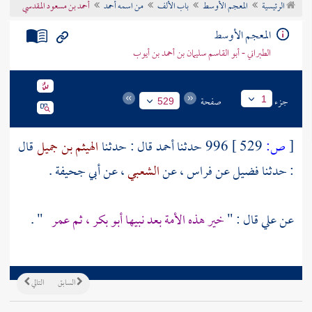
الرئيسية
المعجم الأوسط
باب الألف
من اسمه أحمد
أحمد بن مسعود المقدسي
تراجم الأعلام
المعجم الأوسط
الطبراني - أبو القاسم سليمان بن أحمد بن أيوب
جزء
صفحة
1
529
[
ص:
529 ]
996 حدثنا
أحمد
قال : حدثنا
الهيثم بن جميل
قال
: حدثنا
فضيل
عن
فراس
، عن
الشعبي
، عن
أبي جحيفة
.
عن
علي
قال : "
خير هذه الأمة بعد نبيها أبو بكر ، ثم عمر
" .
السابق
التالي