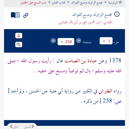
الرئيسية
مجمع الزاوئد ومنبع الفوائد
كتاب العلم
باب المسح على الخفين
تراجم الأعلام
مجمع الزاوئد ومنبع الفوائد
الهيثمي - نور الدين علي بن أبي بكر الهيثمي
جزء
صفحة
1
258
1378 وعن
عبادة بن الصامت
قال :
رأيت رسول الله - صلى
الله عليه وسلم - بال ثم توضأ ومسح على خفيه
.
رواه
الطبراني
في الكبير من رواية
أبي عتبة
عن
الحسن
، ولم أجد
[
ص:
258 ]
من ذكره .
السابق
التالي