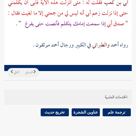
أبي بن كعب
فقلت له : متى أنزلت هذه الآية فأبى أن يكلمني
حتى إذا نزلت زعم
أبي
أنه ليس لي من جمعتي إلا ما لغيت فقال :
" صدق أبي
إذا سمعت إمامك يتكلم فأنصت حتى يفرغ
" .
رواه
أحمد
والطبراني
في الكبير ورجال
أحمد
موثقون .
السابق
التالي
الخدمات العلمية
ترجمة علم
عناوين الشجرة
تخريج حديث