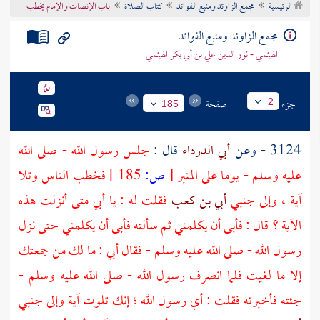
الرئيسية
مجمع الزاوئد ومنبع الفوائد
كتاب الصلاة
باب الإنصات والإمام يخطب
تراجم الأعلام
مجمع الزاوئد ومنبع الفوائد
الهيثمي - نور الدين علي بن أبي بكر الهيثمي
جزء
صفحة
2
185
3124 - وعن
أبي الدرداء
قال :
جلس رسول الله - صلى الله
عليه وسلم - يوما على المنبر
[
ص:
185 ]
فخطب الناس وتلا
آية ، وإلى جنبي
أبي بن كعب
فقلت له : يا
أبي
متى أنزلت هذه
الآية ؟ قال : فأبى أن يكلمني ثم سألته فأبى أن يكلمني حتى نزل
رسول الله - صلى الله عليه وسلم - فقال
أبي
: ما لك من جمعتك
إلا ما لغيت فلما انصرف رسول الله - صلى الله عليه وسلم -
جئته فأخبرته فقلت : أي رسول الله ؛ إنك تلوت آية وإلى جنبي