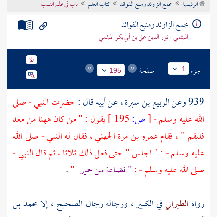
الرئيسية
مجمع الزاوئد ومنبع الفوائد
كتاب العلم
باب في علم النسب
تراجم الأعلام
مجمع الزاوئد ومنبع الفوائد
الهيثمي - نور الدين علي بن أبي بكر الهيثمي
جزء
صفحة
1
195
939 وعن
الربيع بن سبرة
، عن أبيه قال :
حضرت النبي - صلى
الله عليه وسلم -
[
ص:
195 ]
يقول : " من كان ههنا من
معد
فليقم " ، فقام
عمرو بن مرة الجهني
، فقال له النبي - صلى الله
عليه وسلم - : " اجلس " حتى فعل ذلك ثلاثا ، ثم قال النبي -
صلى الله عليه وسلم - :
"
قضاعة
من
حمير
"
.
رواه
الطبراني
في الكبير ، ورجاله رجال الصحيح ، إلا
محمد بن