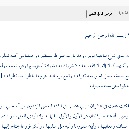
حاشية
بسم الله الرحمن الرحيم
ه الذي شرع لنا دينا قويما ، وهدانا إليه صراطا مستقيما ، وجعلنا من أهله تعلما
 وأشهد أن لا إله إلا الله وحده لا شريك له ، شهادة أستزيد بها وفور نعمه ، و
ع بمبعثه شمل الحق بعد تفرقه ، وقمع برسالته حزب الباطل بعد تطوقه ،
[
لكوا سنن سننه وصوابه .
كنت جمعت في عنفوان شبابي مختصرا في الفقه لبعض المبتدئين من أصحابي . وسمي
رضي الله عنه - ، إذ كان هو الأول والأولى ، فلما تداولته أيدي العلماء ، واش
مسائله ومعانيها ، وأبين صورها وأنبه على مبانيها ، وأذكر فروعا يحتاج إليها 