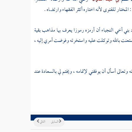
المختار للفتوى لأنه اختاره أكثر الفقهاء وارتضاه .
بني أخي النجباء أن أرمزه رموزا يعرف بها مذاهب بقية
أن استعنت بالله وتوكلت عليه واستخرته وفوضت أمري إليه ،
 وتعالى أسأل أن يوفقني لإتمامه ، ويختم لي بالسعادة عند
السابق
التالي