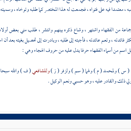
ه ، معتمدا فيه على فتواه ، فجمعت له هذا المختصر كما طلبه وتوخاه ، وسميته : 
ماعة من الفقهاء واشتهر ، وشاع ذكره بينهم وانتشر ، طلب مني بعض أولاد 
تكثر فائدته ، وتعم عائدته ، فأجبته إلى طلبه ، وبادرت إلى تحصيل بغيته بعد 
اسم من أسماء الفقهاء حرفا يدل عليه من حروف الهجاء وهي :
( س )
ولمحمد
( م ) ولهما ( سم )
ولزفر
( ز )
وللشافعي
( ف ) والله سبحانه
 ولي ذلك والقادر عليه ، وهو حسبي ونعم الوكيل .