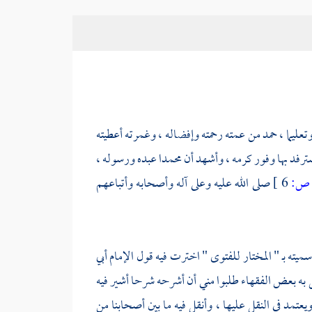
 وتعليما ، حمد من عمته رحمته وإفضاله ، وغمرته أعطيته
أسترفد بها وفور كرمه ، وأشهد أن
محمدا
عبده ورسوله ،
ص:
6 ]
صلى الله عليه وعلى آله وأصحابه وأتباعهم
ته بـ " المختار للفتوى " اخترت فيه قول الإمام أبي
تغل به بعض الفقهاء طلبوا مني أن أشرحه شرحا أشير فيه
ويعتمد في النقل عليها ، وأنقل فيه ما بين أصحابنا من