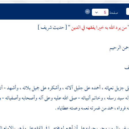
صفحة
5
من يرد الله به خيرا يفقهه في الدين
" [ حديث شريف ]
رحمن الرحيم
لف
لى جزيل نعمائه ، أحمده على جليل آلائه ، وأشكره على جميل بلائه ، وأشهد - أن
 سيد رسله ، وخاتم أنبيائه - صلى الله عليه وعلى آله وأصحابه وأصفيائه - 
فرواه ، حمد من غمرته نعمه وعمته عطاياه .
رغب إلي من وجب جوابه علي أن أجمع له مختصرا في الفقه على مذهب الإمام 