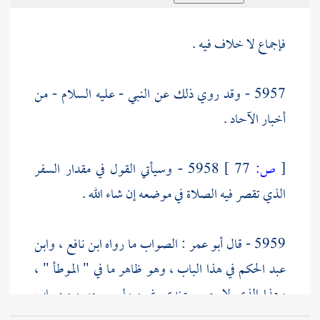
فإجماع لا خلاف فيه .
5957 - وقد روي ذلك عن النبي - عليه السلام - من
أخبار الآحاد .
[
ص:
77 ]
5958 - وسيأتي القول في مقدار السفر
الذي تقصر فيه الصلاة في موضعه إن شاء الله .
5959 - قال
أبو عمر
: الصواب ما رواه
ابن نافع
،
وابن
عبد الحكم
في هذا الباب ، وهو ظاهر ما في " الموطأ " ،
وهذا الذي لا يصح عندي غيره وليس جهره من باب