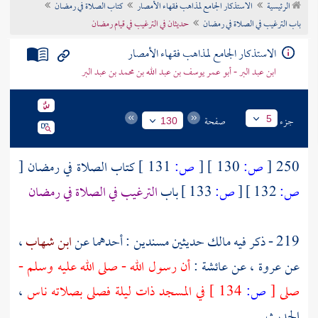
الرئيسية
الاستذكار الجامع لمذاهب فقهاء الأمصار
كتاب الصلاة في رمضان
تراجم الأعلام
باب الترغيب في الصلاة في رمضان
حديثان في الترغيب في قيام رمضان
الاستذكار الجامع لمذاهب فقهاء الأمصار
ابن عبد البر - أبو عمر يوسف بن عبد الله بن محمد بن عبد البر
جزء
صفحة
5
130
250
[
ص:
130 ]
[
ص:
131 ]
كتاب الصلاة في رمضان
[
ص:
132 ]
[
ص:
133 ]
باب
الترغيب في الصلاة في رمضان
219 - ذكر فيه
مالك
حديثين مسندين : أحدهما عن
ابن شهاب
،
عن
عروة
، عن
عائشة
:
أن رسول الله - صلى الله عليه وسلم -
صلى
[
ص:
134 ]
في المسجد ذات ليلة فصلى بصلاته ناس
،
الحديث .