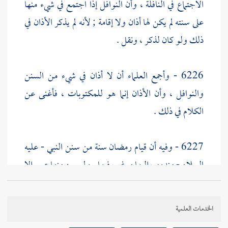
الاجتماع في النافلة ، وأن النوافل إذا اجتمع في شيء منها
على سنته لم يكن لها أذان ولا إقامة ; لأنه لم يذكر الأذان في
ذلك ولو كان لذكر ، ونقل .
6226 - وأجمع العلماء أن لا أذان في شيء من السنن
والنوافل ، وأن الأذان إنما هو للمكتوبات ، فأغنى عن
الكلام في ذلك .
6227 - وفيه أن قيام رمضان سنة من سنن النبي - عليه
السلام - مندوب إليها مرغب فيها . ولم يسن منها عمر إلا
ما كان رسول الله يحبه ويرضاه ، وما لم يمنعه من المواظبة
عليه إلا أن يفرض على أمته ، وكان بالمؤمنين رءوفا رحيما
الخدمات العلمية
.