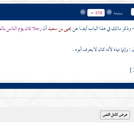
صفحة
378
مالك
في هذا الباب أيضا عن
يحيى بن سعيد
أن
رجلا كان يؤم الناس بال