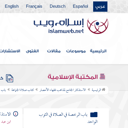
حديث أبي هريرة إذا صلى أحدكم
عربي
Español
Deutsch
Français
English
بالناس فليخفف
أثر عمر بن عبد العزيز أن رجلا
كان يؤم الناس بالعقيق فأرسل إليه فنهاه
باب صلاة الإمام وهو جالس
الرئيسية
موسوعات
مقالات
الفتوى
الاستشارات
باب فضل صلاة القائم على صلاة
القاعد
المكتبة الإسلامية
كتب
باب صلاة القاعد في النافلة
الرئيسية
الاستذكار الجامع لمذاهب فقهاء الأمصار
كتاب صلاة الجماعة
باب ا
باب الصلاة الوسطى
باب الرخصة في الصلاة في الثوب
الواحد
الاستذك
ابن عبد ا
باب الرخصة في صلاة المرأة في الدرع