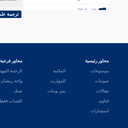
كتاب الطلاق
7329 - قال :
كتاب الرضاع
ترجمة علم
7330 - وهو قول
كتاب البيوع
كتاب القراض
7331 - وقال
كتاب المساقاة
محاور رئيسية
محاور فرعية
7332 - وقال
كتاب كراء الأرض
موسوعات
المكتبة
الرحمة المهد
كتاب الشفعة
صوتيات
المواريث
واحة رمضان
7333 - وقال
مقالات
بنين وبنات
نسك
كتاب الأقضية
فتاوى
للشباب فقط
[
ص:
380 ]
كتاب الوصية
استشارات
كتاب العتق والولاء
7335 - وقال