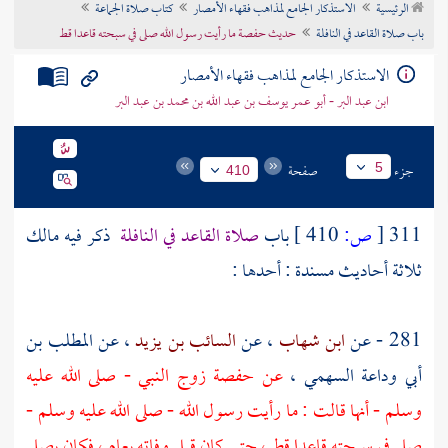
الرئيسية
الاستذكار الجامع لمذاهب فقهاء الأمصار
كتاب صلاة الجماعة
تراجم الأعلام
باب صلاة القاعد في النافلة
حديث حفصة ما رأيت رسول الله صلى في سبحته قاعدا قط
الاستذكار الجامع لمذاهب فقهاء الأمصار
ابن عبد البر - أبو عمر يوسف بن عبد الله بن محمد بن عبد البر
جزء
صفحة
5
410
311
[
ص:
410 ]
باب
صلاة القاعد في النافلة
ذكر فيه
مالك
ثلاثة أحاديث مسندة : أحدها :
281 - عن
ابن شهاب
، عن
السائب بن يزيد
، عن
المطلب بن
أبي وداعة السهمي
،
عن
حفصة
زوج النبي - صلى الله عليه
وسلم - أنها قالت : ما رأيت رسول الله - صلى الله عليه وسلم -
صلى في سبحته قاعدا قط ، حتى كان قبل وفاته بعام ، فكان يصلي