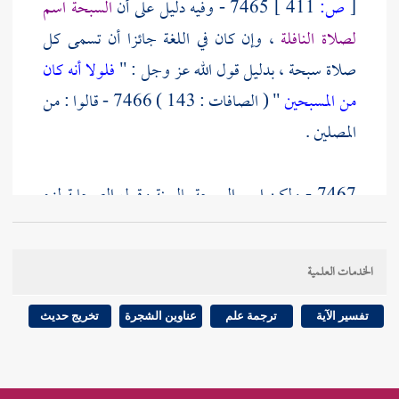
[
ص:
411 ]
7465 - وفيه دليل على أن
السبحة اسم
لصلاة النافلة
، وإن كان في اللغة جائزا أن تسمى كل
صلاة سبحة ، بدليل قول الله عز وجل : "
فلولا أنه كان
من المسبحين
" ( الصافات : 143 ) 7466 - قالوا : من
المصلين .
7467 - ولكن اسم السبحة بالسنة وقول الصحابة لزم
النافلة دون غيرها ، والله أعلم .
الخدمات العلمية
7468 - وقد أوضحنا ذلك بالشواهد في " التمهيد " .
تفسير الآية
ترجمة علم
عناوين الشجرة
تخريج حديث
7469 - وقوله فيه : "
فيرتلها حتى تكون أطول من
أطول منها
" يعني إذا لم ترتل الأخرى وهز فيها .