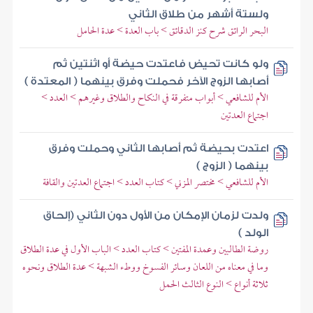
ولستة أشهر من طلاق الثاني
البحر الرائق شرح كنز الدقائق > باب العدة > عدة الحامل
ولو كانت تحيض فاعتدت حيضة أو اثنتين ثم
أصابها الزوج الآخر فحملت وفرق بينهما ( المعتدة )
الأم للشافعي > أبواب متفرقة في النكاح والطلاق وغيرهم > العدد >
اجتماع العدتين
اعتدت بحيضة ثم أصابها الثاني وحملت وفرق
بينهما ( الزوج )
الأم للشافعي > مختصر المزني > كتاب العدد > اجتماع العدتين والقافة
ولدت لزمان الإمكان من الأول دون الثاني (إلحاق
الولد )
روضة الطالبين وعمدة المفتين > كتاب العدد > الباب الأول في عدة الطلاق
وما في معناه من اللعان وسائر الفسوخ ووطء الشبهة > عدة الطلاق ونحوه
ثلاثة أنواع > النوع الثالث الحمل