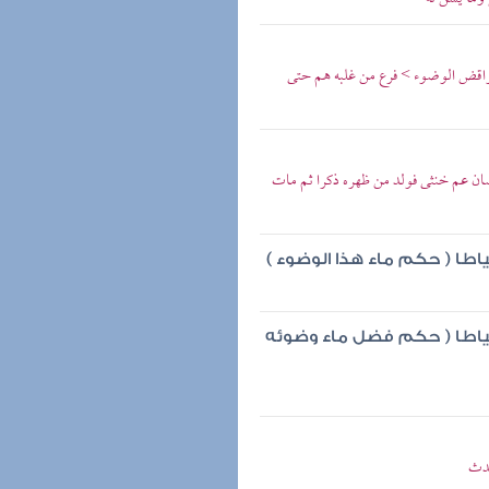
واقض الوضوء > فرع من غلبه هم حتى
ان عم خنثى فولد من ظهره ذكرا ثم مات
اطا ( حكم ماء هذا الوضوء )
تياطا ( حكم فضل ماء وضوئه
حدث