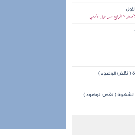
أول
لأصغر > الرابع مس قبل الآدمي
( نقض الوضوء )
لشهوة ( نقض الوضوء )