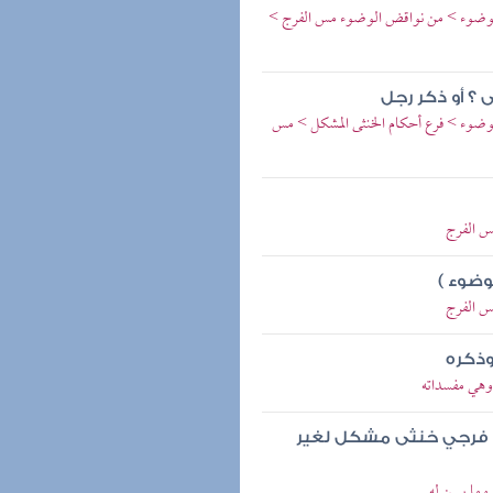
الوضوء > من نواقض الوضوء مس الفرج >
؟ أو ذكر رجل
وضوء > فرع أحكام الخنثى المشكل > مس
مس الفرج
وضوء )
مس الفرج
وذكره
وهي مفسداته
حد فرجي خنثى مشكل لغير
وما يسن له