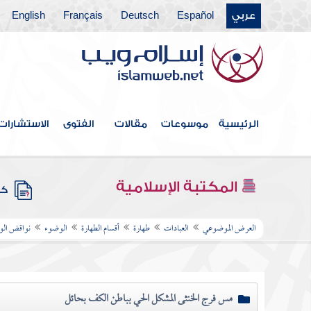
عربي
Español
Deutsch
Français
English
الرئيسية
موسوعات
مقالات
الفتوى
الاستشارات
المكتبة الإسلامية
كتب
العرض الموضوعي
العبادات
طهارة
أقسام الطهارة
الوضوء
نواقض ال
مس فرج الخنثى المشكل الحي بباطن الكف بحائل