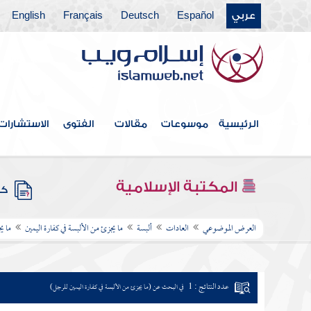
عربي
Español
Deutsch
Français
English
الرئيسية
موسوعات
مقالات
الفتوى
الاستشارات
المكتبة الإسلامية
كتب
العرض الموضوعي
العادات
ألبسة
ما يجزئ من الألبسة في كفارة اليمين
ما ي
عدد النتائج : 1
في البحث عن (ما يجزئ من الألبسة في كفارة اليمين للرجل)