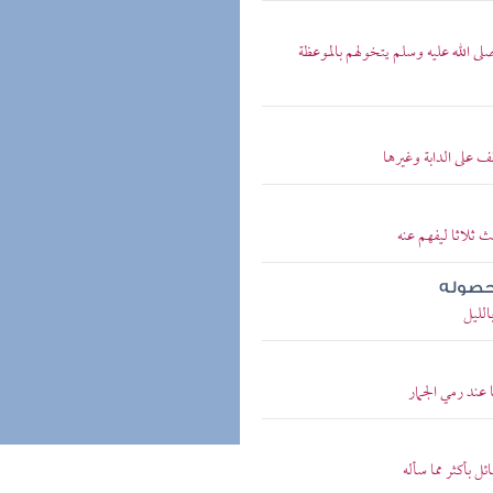
 الله عليه وسلم يتخولهم بالموعظة
 على الدابة وغيرها
ثلاثا ليفهم عنه
حصوله
لليل
عند رمي الجمار
بأكثر مما سأله