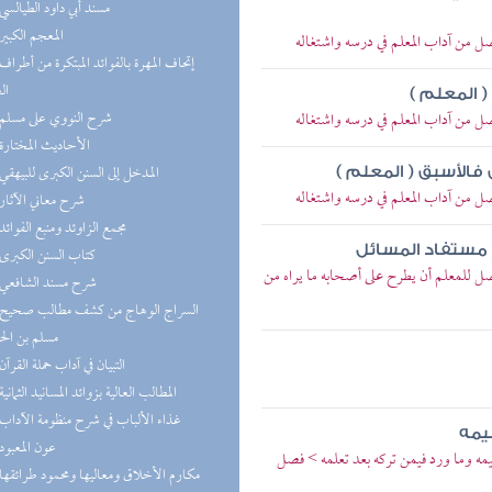
(5) مسند أبي داود الطيالسي
(4) المعجم الكبير
ل من آداب المعلم في درسه واشتغاله
ال
 المعلم )
(4) شرح النووي على مسلم
ل من آداب المعلم في درسه واشتغاله
(4) الأحاديث المختارة
(3) المدخل إلى السنن الكبرى للبيهقي
فالأسبق ( المعلم )
ل من آداب المعلم في درسه واشتغاله
(3) شرح معاني الآثار
(3) مجمع الزاوئد ومنبع الفوائد
 مستفاد المسائل
(2) كتاب السنن الكبرى
ل للمعلم أن يطرح على أصحابه ما يراه من
(2) شرح مسند الشافعي
مسلم بن ال
(2) التبيان في آداب حملة القرآن
(2) المطالب العالية بزوائد المسانيد الثمانية
(2) غذاء الألباب في شرح منظومة الآداب
يمه
(2) عون المعبود
ليمه وما ورد فيمن تركه بعد تعلمه > فصل
(2) مكارم الأخلاق ومعاليها ومحمود طرائقها