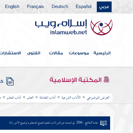
عربي
Español
Deutsch
Français
English
الرئيسية
موسوعات
مقالات
الفتوى
الاستشارات
المكتبة الإسلامية
كتب
العرض الموضوعي
الآداب الشرعية
آداب المعاملة
العلم
آداب المعلم
م
عدد النتائج : 206
في البحث عن (من آداب المعلم النصح للمتعلم وتوضيح الأمور له)