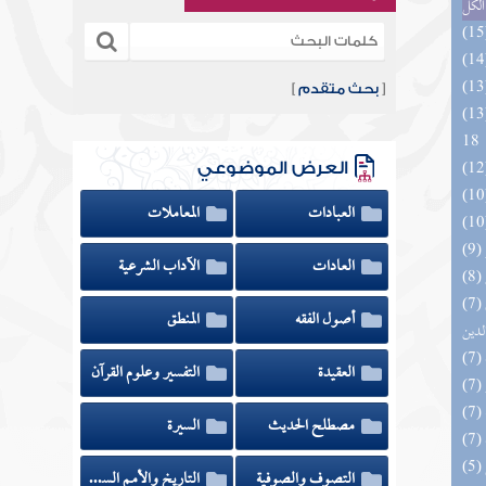
الكل
[
بحث متقدم
]
الزخار المعروف بمسند البزار 10 -
18
العرض الموضوعي
العبادات
المعاملات
العادات
الآداب الشرعية
(7) إتحاف السادة المتقين بشرح إحياء علوم
أصول الفقه
المنطق
لدين
العقيدة
التفسير وعلوم القرآن
مصطلح الحديث
السيرة
التصوف والصوفية
التاريخ والأمم السابقة