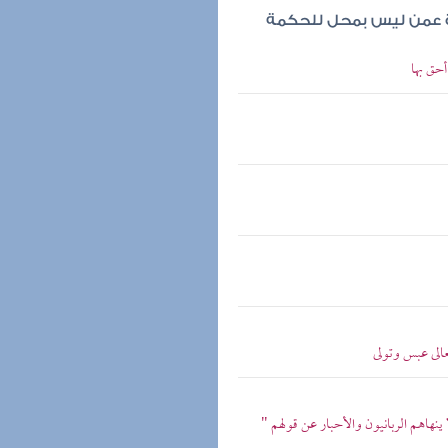
درة عمن ليس بمحل للحكمة
حق بها
تعالى عبس وتولى
 ينهاهم الربانيون والأحبار عن قولهم "