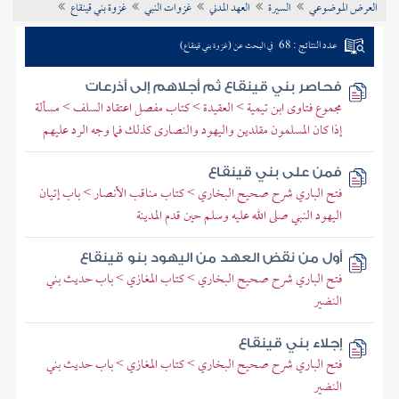
العرض الموضوعي
السيرة
العهد المدني
غزوات النبي
غزوة بني قينقاع
تراجم الأعلام
عدد النتائج : 68
في البحث عن (غزوة بني قينقاع)
فحاصر بني قينقاع ثم أجلاهم إلى أذرعات
مجموع فتاوى ابن تيمية > العقيدة > كتاب مفصل اعتقاد السلف > مسألة
إذا كان المسلمون مقلدين واليهود والنصارى كذلك فما وجه الرد عليهم
فمن على بني قينقاع
فتح الباري شرح صحيح البخاري > كتاب مناقب الأنصار > باب إتيان
اليهود النبي صلى الله عليه وسلم حين قدم المدينة
أول من نقض العهد من اليهود بنو قينقاع
فتح الباري شرح صحيح البخاري > كتاب المغازي > باب حديث بني
النضير
إجلاء بني قينقاع
فتح الباري شرح صحيح البخاري > كتاب المغازي > باب حديث بني
النضير