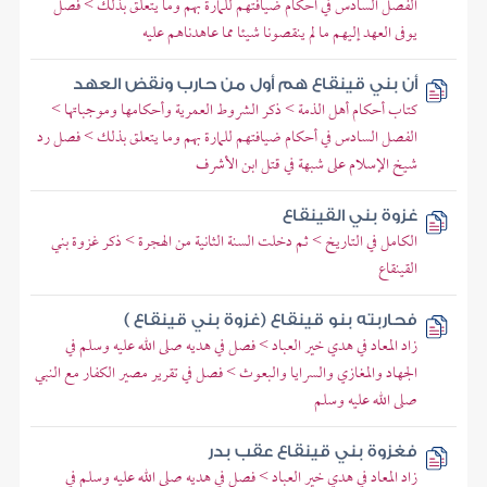
الفصل السادس في أحكام ضيافتهم للمارة بهم وما يتعلق بذلك > فصل
يوفى العهد إليهم ما لم ينقصونا شيئا مما عاهدناهم عليه
أن بني قينقاع هم أول من حارب ونقض العهد
كتاب أحكام أهل الذمة > ذكر الشروط العمرية وأحكامها وموجباتها >
الفصل السادس في أحكام ضيافتهم للمارة بهم وما يتعلق بذلك > فصل رد
شيخ الإسلام على شبهة في قتل ابن الأشرف
غزوة بني القينقاع
الكامل في التاريخ > ثم دخلت السنة الثانية من الهجرة > ذكر غزوة بني
القينقاع
فحاربته بنو قينقاع (غزوة بني قينقاع )
زاد المعاد في هدي خير العباد > فصل في هديه صلى الله عليه وسلم في
الجهاد والمغازي والسرايا والبعوث > فصل في تقرير مصير الكفار مع النبي
صلى الله عليه وسلم
فغزوة بني قينقاع عقب بدر
زاد المعاد في هدي خير العباد > فصل في هديه صلى الله عليه وسلم في