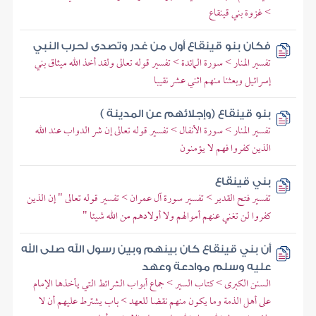
> غزوة بني قينقاع
فكان بنو قينقاع أول من غدر وتصدى لحرب النبي
تفسير المنار > سورة المائدة > تفسير قوله تعالى ولقد أخذ الله ميثاق بني
إسرائيل وبعثنا منهم اثني عشر نقيبا
بنو قينقاع (وإجلائهم عن المدينة )
تفسير المنار > سورة الأنفال > تفسير قوله تعالى إن شر الدواب عند الله
الذين كفروا فهم لا يؤمنون
بني قينقاع
تفسير فتح القدير > تفسير سورة آل عمران > تفسير قوله تعالى " إن الذين
كفروا لن تغني عنهم أموالهم ولا أولادهم من الله شيئا "
أن بني قينقاع كان بينهم وبين رسول الله صلى الله
عليه وسلم موادعة وعهد
السنن الكبرى > كتاب السير > جماع أبواب الشرائط التي يأخذها الإمام
على أهل الذمة وما يكون منهم نقضا للعهد > باب يشترط عليهم أن لا