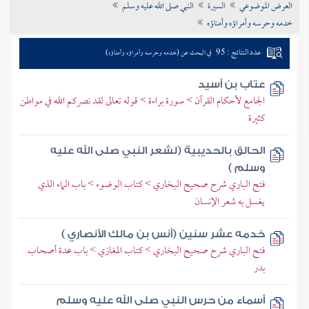
العرض الموضوعي
السيرة
النبي صلى الله عليه وسلم
تراجم الأعلام
خدمه وحرسه وأمراؤه وأمناؤه
عدد النتائج : 95
في البحث عن (خدمه وحرسه وأمراؤه وأمناؤه)
عتاب بن أسيد
الجامع لأحكام القرآن > سورة براءة > قوله تعالى لقد نصركم الله في مواطن
كثيرة
الحالق بالحديبية (لشعر النبي صلى الله عليه
وسلم )
فتح الباري شرح صحيح البخاري > كتاب الوضوء > باب الماء الذي
يغسل به شعر الإنسان
خدمه عشر سنين (أنس بن مالك الأنصاري )
فتح الباري شرح صحيح البخاري > كتاب المغازي > باب عدة أصحاب
بدر
أسماء من حرس النبي صلى الله عليه وسلم