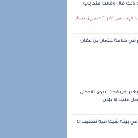
 ذلك قال وقفت عند باب
ي الزهد وقصر الأمل " > فصل في ذم بناء
م في خلافة عثمان بن عفان
غير إذن فجئت يوما لأدخل
 علينا إلا بإذن
في بيته شيئا فيه تصليب إلا