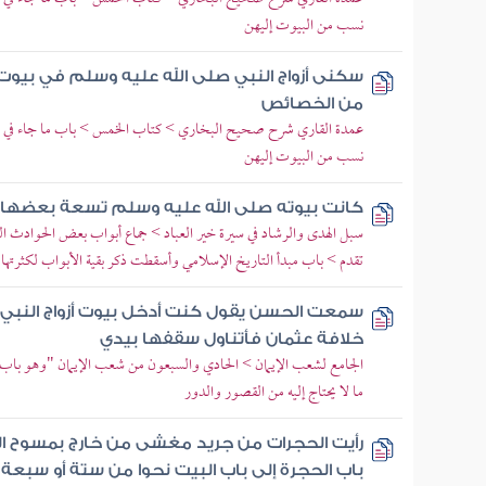
نسب من البيوت إليهن
سكنى أزواج النبي صلى الله عليه وسلم في بيوت
من الخصائص
عمدة القاري شرح صحيح البخاري > كتاب الخمس > باب ما جاء في بيو
نسب من البيوت إليهن
كانت بيوته صلى الله عليه وسلم تسعة بعضها
سبل الهدى والرشاد في سيرة خير العباد > جماع أبواب بعض الحوادث الكائ
تقدم > باب مبدأ التاريخ الإسلامي وأسقطت ذكر بقية الأبواب لكثرتها
سمعت الحسن يقول كنت أدخل بيوت أزواج النبي
خلافة عثمان فأتناول سقفها بيدي
الجامع لشعب الإيمان > الحادي والسبعون من شعب الإيمان "وهو باب ف
ما لا يحتاج إليه من القصور والدور
رأيت الحجرات من جريد مغشى من خارج بمسوح ا
باب الحجرة إلى باب البيت نحوا من ستة أو سبعة أ