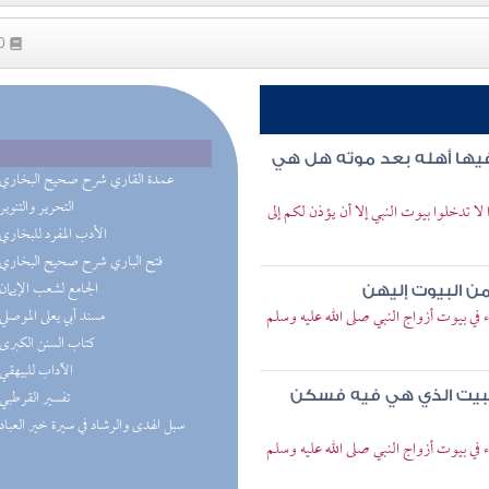
30
فيها أهله بعد موته هل هي
(7) عمدة القاري شرح صحيح البخاري
(4) التحرير والتنوير
 لا تدخلوا بيوت النبي إلا أن يؤذن لكم إلى
(2) الأدب المفرد للبخاري
(2) فتح الباري شرح صحيح البخاري
(2) الجامع لشعب الإيمان
من البيوت إليهن
 بيوت أزواج النبي صلى الله عليه وسلم
(1) مسند أبي يعلى الموصلي
(1) كتاب السنن الكبرى
(1) الآداب للبيهقي
(1) تفسير القرطبي
البيت الذي هي فيه فسكن
(1) سبل الهدى والرشاد في سيرة خير العباد
 بيوت أزواج النبي صلى الله عليه وسلم