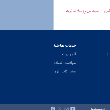
لعرايا > حديث من باع نخلا قد أبرت
خدمات تفاعلية
اة
المواريث
مواقيت الصلاة
مشاركات الزوار