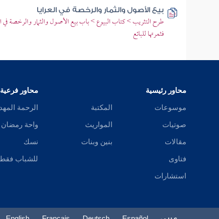
بيع الأصول والثمار والرخصة في العرايا
طرح التثريب > كتاب البيوع > باب بيع الأصول والثمار والرخصة في ا
فثمرتها للبائع
محاور رئيسية
محاور فرعية
موسوعات
المكتبة
الرحمة المهد
صوتيات
المواريث
واحة رمضان
مقالات
بنين وبنات
نسك
فتاوى
للشباب فقط
استشارات