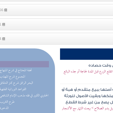
766
31
24
قبل وقت حصاده
(4) تحفة المحتاج في شرح المنهاج
لع الزرع قبل المدة لحاجة أو جذه البائع
(3) المجموع شرح المهذب
(3) البحر الرائق شرح كنز الدقائق
(2) القواعد النورانية الفقهية
 أصلها ببيع متقدم أو هبة أو
(2) الحاوي الكبير في فقه مذهب الإمام الشافعي
لكها وبقيت الأصول للورثة
(1) طرح التثريب
 هل يصح من غير شرط القطع
بل بدو الصلاح > بيعت الثمار مع الأشجار
(1) الذخيرة