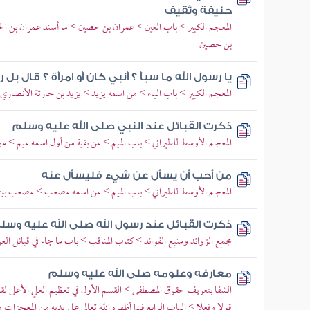
حنيفة وثقيف
المعجم الكبير > باب العين > عمران بن حصين > ما أسند عمران بن ال
بن حصين
يا رسول الله ما سبأ ؟ أنبي كان أو امرأة ؟ قال بل
المعجم الكبير > باب الياء > من اسمه يزيد > يزيد بن حارثة الأنصاري 
ذكرت القبائل عند النبي صلى الله عليه وسلم
المعجم الأوسط للطبراني > باب الميم > من بقية من أول اسمه ميم > 
من أحب أن يسأل عن شيء فليسأل عنه
المعجم الأوسط للطبراني > باب الميم > من اسمه مصعب > مصعب بن إب
ذكرت القبائل عند رسول الله صلى الله عليه وس
مجمع الزوائد ومنبع الفوائد > كتاب المناقب > باب ما جاء في قبائل ال
معارفه وعلومه صلى الله عليه وسلم
الشفا بتعريف حقوق المصطفى > القسم الأول في تعظيم العلي الأعلى لقد
قولا وفعلا > الباب الرابع فيما أظهره الله تعالى على يديه من المعجز