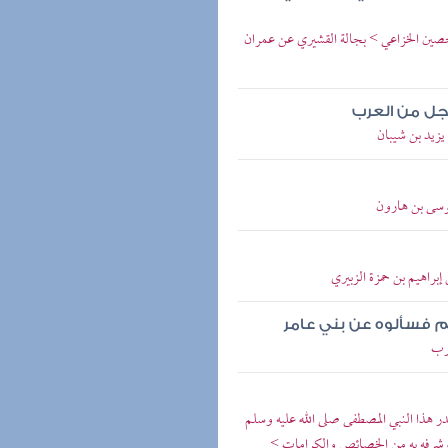
حصين الخزاعي > بجالة القشيري عن عمران
 رجل من العرب
يزيد بن شيبان
موسى بن هارون
راهيم بن حمزة الزبيري
لم فسألوه عن بني عامر
عرب
ر هذا النبي المصطفى صلى الله عليه وسلم
ات وشرفه به من الخصائص والكرامات >