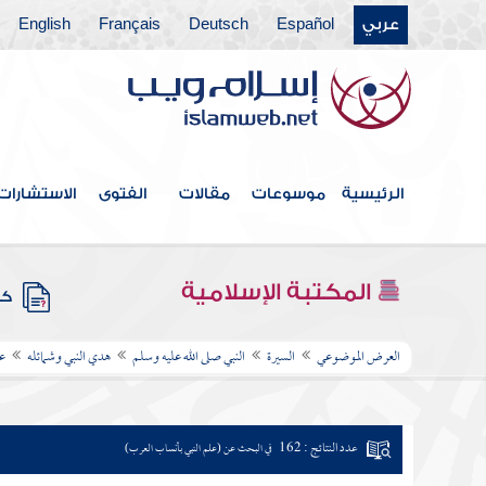
عربي
Español
Deutsch
Français
English
الرئيسية
موسوعات
مقالات
الفتوى
الاستشارات
المكتبة الإسلامية
كتب
العرض الموضوعي
السيرة
النبي صلى الله عليه وسلم
هدي النبي وشمائله
عل
عدد النتائج : 162
في البحث عن (علم النبي بأنساب العرب)