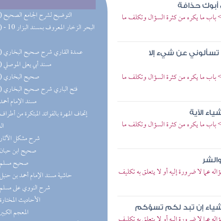
 أبوك حذافة
(15) التوضيح لشرح الجامع الصحيح
 باب ما يكره من كثرة السؤال وتكلف ما
(13) البحر 
(13) عمدة القاري شرح صحيح البخاري
تسألوني عن شيء إلا
(10) مسند أبي يعلى الموصلي
 باب ما يكره من كثرة السؤال وتكلف ما
(10) صحيح البخاري
(10) فتح الباري شرح صحيح البخاري
(7) مسند الإمام أحمد
ياء الآية
 باب ما يكره من كثرة السؤال وتكلف ما
ال
(6) شرح مشكل الآثار
(5) صحيح ابن حبان
والشر
(5) صحيح مسلم
 عما لا ضرورة إليه أو لا يتعلق به تكليف
(5) حاشية مسند الإمام أحمد بن حنبل
(5) شرح النووي على مسلم
(4) الأحاديث المختارة
ن أشياء إن تبد لكم تسؤكم
(4) المعجم الكبير
 عما لا ضرورة إليه أو لا يتعلق به تكليف