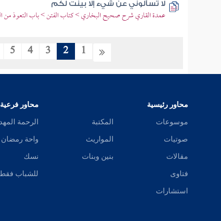
لا تسألوني عن شيء إلا بينت لكم
عمدة القاري شرح صحيح البخاري > كتاب الفتن > باب التعوذ من ال
5
4
3
2
1
محاور رئيسية
محاور فرعية
موسوعات
المكتبة
الرحمة المهد
صوتيات
المواريث
واحة رمضان
مقالات
بنين وبنات
نسك
فتاوى
للشباب فقط
استشارات