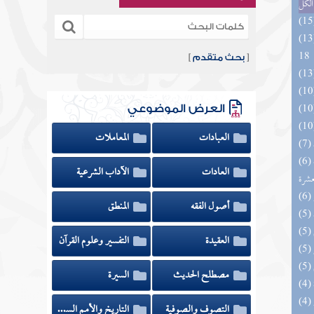
الكل
الزخار المعروف بمسند البزار 10 -
18
[
بحث متقدم
]
العرض الموضوعي
العبادات
المعاملات
(6) إتحاف المهرة بالفوائد المبتكرة من أطراف
العادات
الآداب الشرعية
عشرة
أصول الفقه
المنطق
العقيدة
التفسير وعلوم القرآن
مصطلح الحديث
السيرة
التصوف والصوفية
التاريخ والأمم السابقة