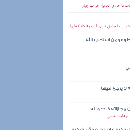
ب ما جاء في العجماء جرحها جبار
اب ما جاء في قبول الهدية والمكافأة عليها
وه ومن استجار بالله
في
لا يرجع فيها
مجازاته فادعوا له
 الوهاب الحوطي
ليذكره فإن ذكره فقد شكره