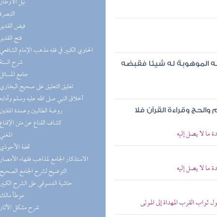
(2) نيل الأوطار
(2) التبصرة
(2) فيض القدير
(2) فتح القدير
(2) الحاوي الكبير في فقه مذهب الإمام الشافعي
(2) شرح السنة
 الموهوبة له شيئا فقبضه
(2) جامع المسائل
(2) تغليق التعليق على صحيح البخاري
(2) أخلاق النبي صلى الله عليه وسلم وآدابه
(2) روضة الطالبين وعمدة المفتين
الحج وقراءة القرآن فلا
(2) كشاف القناع عن متن الإقناع
ة ما لا يصل إليه
(2) المغني
(2) تحفة الأحوذي
(1) الاستذكار الجامع لمذاهب فقهاء الأمصار
ة ما لا يصل إليه
(1) التوضيح لشرح الجامع الصحيح
(1) حاشية الدسوقي على الشرح الكبير
(1) موطأ مالك
 ثواب القرب المهداة إلى الموتى
(1) شرح مشكل الآثار