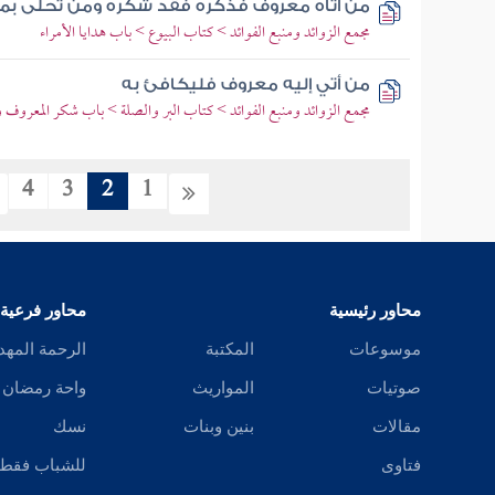
من أتاه معروف فذكره فقد شكره ومن تحلى بما 
مجمع الزوائد ومنبع الفوائد > كتاب البيوع > باب هدايا الأمراء
من أتي إليه معروف فليكافئ به
مجمع الزوائد ومنبع الفوائد > كتاب البر والصلة > باب شكر المعروف و
4
3
2
1
محاور رئيسية
محاور فرعية
موسوعات
المكتبة
الرحمة المهد
صوتيات
المواريث
واحة رمضان
مقالات
بنين وبنات
نسك
فتاوى
للشباب فقط