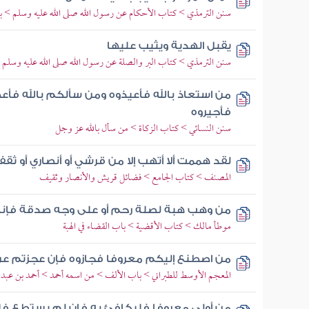
سنن الترمذي > كتاب الأحكام عن رسول الله صلى الله عليه وسلم > با
يقبل الهدية ويثيب عليها
سنن الترمذي > كتاب البر والصلة عن رسول الله صلى الله عليه وسلم > ب
من استعاذ بالله فأعيذوه ومن سألكم بالله فأعط
فأجيروه
سنن النسائي > كتاب الزكاة > من سأل بالله عز وجل
لقد هممت ألا أتهب إلا من قرشي أو أنصاري أو ثق
المصنف > كتاب الجامع > فضائل قريش والأنصار وثقيف
من وهب هبة لصلة رحم أو على وجه صدقة فإنه 
موطأ مالك > كتاب الأقضية > باب القضاء في الهبة
من اصطنع إليكم معروفا فجازوه فإن عجزتم عن 
المعجم الأوسط للطبراني > باب الألف > من اسمه أحمد > أحمد بن عبد
من أولي معروفا فليكافئ به فإن لم يستطع ف