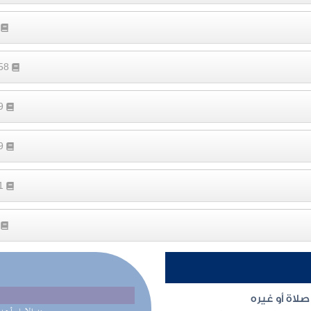
6
158
29
29
21
5
لاة أو غيره